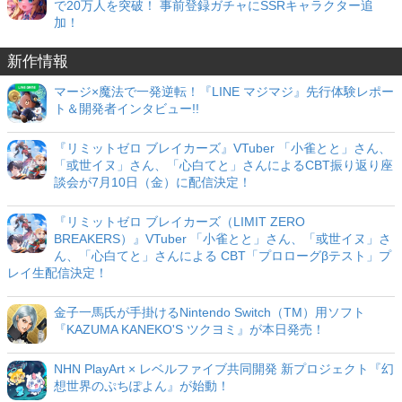
で20万人を突破！ 事前登録ガチャにSSRキャラクター追
加！
新作情報
マージ×魔法で一発逆転！『LINE マジマジ』先行体験レポー
ト＆開発者インタビュー!!
『リミットゼロ ブレイカーズ』VTuber 「小雀とと」さん、
「或世イヌ」さん、「心白てと」さんによるCBT振り返り座
談会が7月10日（金）に配信決定！
『リミットゼロ ブレイカーズ（LIMIT ZERO
BREAKERS）』VTuber 「小雀とと」さん、「或世イヌ」さ
ん、「心白てと」さんによる CBT「プロローグβテスト」プ
レイ生配信決定！
金子一馬氏が手掛けるNintendo Switch（TM）用ソフト
『KAZUMA KANEKO'S ツクヨミ』が本日発売！
NHN PlayArt × レベルファイブ共同開発 新プロジェクト『幻
想世界のぷちぽよん』が始動！