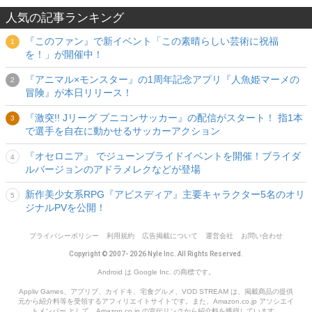
人気の記事ランキング
『このファン』で新イベント「この素晴らしい芸術に祝福
を！」が開催中！
『アニマル×モンスター』の1周年記念アプリ『人魚姫マーメの
冒険』が本日リリース！
『激突!! Jリーグ プニコンサッカー』の配信がスタート！ 指1本
で選手を自在に動かせるサッカーアクション
『オセロニア』 でジューンブライドイベントを開催！ブライダ
ルバージョンのアドラメレクなどが登場
新作美少女系RPG『アビスディア』主要キャラクター5名のオリ
ジナルPVを公開！
プライバシーポリシー
利用規約
広告掲載について
運営会社
お問い合わせ
Copyright © 2007- 2026 Nyle Inc. All Rights Reserved.
Android は Google Inc. の商標です。
Appliv Games、アプリブ、カイドキ、宅食グルメ、VOD STREAM は、掲載商品の提供
元から紹介料等を受領するアフィリエイトサイトです。また、Amazon.co.jp アソシエイ
トメンバー として、Amazon.co.jp の宣伝リンクから紹介料を獲得しています。