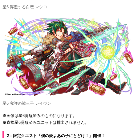
星6 浮遊する白恋 マシロ
星6 究護の戦王子 レイヴン
※画像は星6覚醒済みのものになります。
※直接星6覚醒済みユニットは排出されません。
2：限定クエスト「僕の愛よあの子にとどけ！」開催！