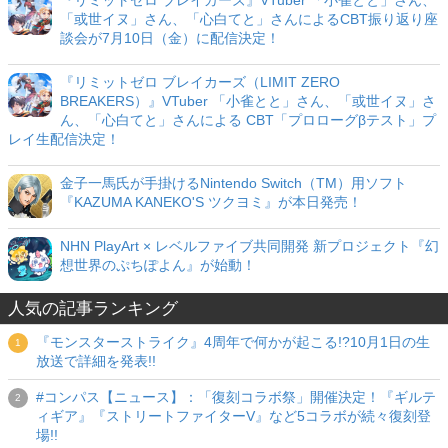
「或世イヌ」さん、「心白てと」さんによるCBT振り返り座
談会が7月10日（金）に配信決定！
『リミットゼロ ブレイカーズ（LIMIT ZERO
BREAKERS）』VTuber 「小雀とと」さん、「或世イヌ」さ
ん、「心白てと」さんによる CBT「プロローグβテスト」プ
レイ生配信決定！
金子一馬氏が手掛けるNintendo Switch（TM）用ソフト
『KAZUMA KANEKO'S ツクヨミ』が本日発売！
NHN PlayArt × レベルファイブ共同開発 新プロジェクト『幻
想世界のぷちぽよん』が始動！
人気の記事ランキング
『モンスターストライク』4周年で何かが起こる!?10月1日の生
放送で詳細を発表!!
#コンパス【ニュース】：「復刻コラボ祭」開催決定！『ギルテ
ィギア』『ストリートファイターV』など5コラボが続々復刻登
場!!