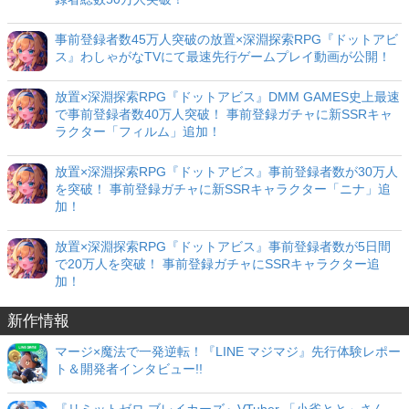
事前登録者数45万人突破の放置×深淵探索RPG『ドットアビ
ス』わしゃがなTVにて最速先行ゲームプレイ動画が公開！
放置×深淵探索RPG『ドットアビス』DMM GAMES史上最速
で事前登録者数40万人突破！ 事前登録ガチャに新SSRキャ
ラクター「フィルム」追加！
放置×深淵探索RPG『ドットアビス』事前登録者数が30万人
を突破！ 事前登録ガチャに新SSRキャラクター「ニナ」追
加！
放置×深淵探索RPG『ドットアビス』事前登録者数が5日間
で20万人を突破！ 事前登録ガチャにSSRキャラクター追
加！
新作情報
マージ×魔法で一発逆転！『LINE マジマジ』先行体験レポー
ト＆開発者インタビュー!!
『リミットゼロ ブレイカーズ』VTuber 「小雀とと」さん、