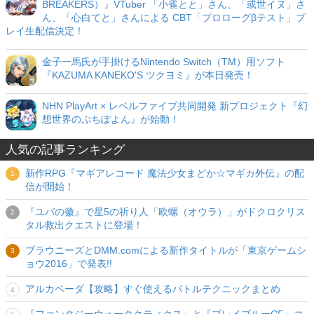
BREAKERS）』VTuber 「小雀とと」さん、「或世イヌ」さ
ん、「心白てと」さんによる CBT「プロローグβテスト」プ
レイ生配信決定！
金子一馬氏が手掛けるNintendo Switch（TM）用ソフト
『KAZUMA KANEKO'S ツクヨミ』が本日発売！
NHN PlayArt × レベルファイブ共同開発 新プロジェクト『幻
想世界のぷちぽよん』が始動！
人気の記事ランキング
新作RPG『マギアレコード 魔法少女まどか☆マギカ外伝』の配
信が開始！
『ユバの徽』で星5の祈り人「欧螺（オウラ）」がドクロクリス
タル救出クエストに登場！
ブラウニーズとDMM.comによる新作タイトルが「東京ゲームシ
ョウ2016」で発表!!
アルカベーダ【攻略】すぐ使えるバトルテクニックまとめ