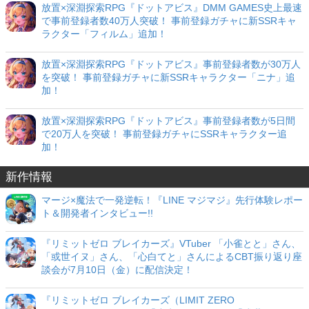
放置×深淵探索RPG『ドットアビス』DMM GAMES史上最速
で事前登録者数40万人突破！ 事前登録ガチャに新SSRキャ
ラクター「フィルム」追加！
放置×深淵探索RPG『ドットアビス』事前登録者数が30万人
を突破！ 事前登録ガチャに新SSRキャラクター「ニナ」追
加！
放置×深淵探索RPG『ドットアビス』事前登録者数が5日間
で20万人を突破！ 事前登録ガチャにSSRキャラクター追
加！
新作情報
マージ×魔法で一発逆転！『LINE マジマジ』先行体験レポー
ト＆開発者インタビュー!!
『リミットゼロ ブレイカーズ』VTuber 「小雀とと」さん、
「或世イヌ」さん、「心白てと」さんによるCBT振り返り座
談会が7月10日（金）に配信決定！
『リミットゼロ ブレイカーズ（LIMIT ZERO