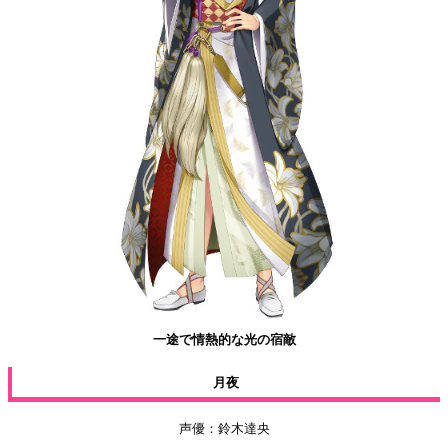
一途で情熱的な光の宿敵
月夜
声優：鈴木達央