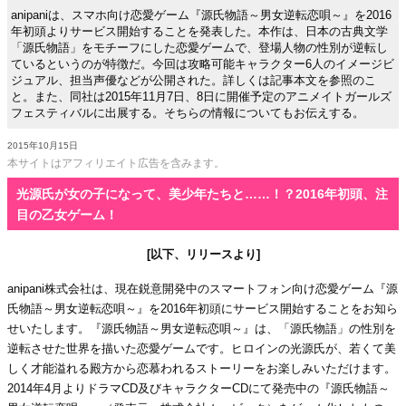
anipaniは、スマホ向け恋愛ゲーム『源氏物語～男女逆転恋唄～』を2016
年初頭よりサービス開始することを発表した。本作は、日本の古典文学
「源氏物語」をモチーフにした恋愛ゲームで、登場人物の性別が逆転し
ているというのが特徴だ。今回は攻略可能キャラクター6人のイメージビ
ジュアル、担当声優などが公開された。詳しくは記事本文を参照のこ
と。また、同社は2015年11月7日、8日に開催予定のアニメイトガールズ
フェスティバルに出展する。そちらの情報についてもお伝えする。
2015年10月15日
本サイトはアフィリエイト広告を含みます。
光源氏が女の子になって、美少年たちと……！？2016年初頭、注
目の乙女ゲーム！
[以下、リリースより]
anipani株式会社は、現在鋭意開発中のスマートフォン向け恋愛ゲーム『源
氏物語～男女逆転恋唄～』を2016年初頭にサービス開始することをお知ら
せいたします。『源氏物語～男女逆転恋唄～』は、「源氏物語」の性別を
逆転させた世界を描いた恋愛ゲームです。ヒロインの光源氏が、若くて美
しく才能溢れる殿方から恋慕われるストーリーをお楽しみいただけます。
2014年4月よりドラマCD及びキャラクターCDにて発売中の『源氏物語～