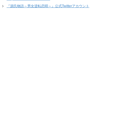
『源氏物語～男女逆転恋唄～』公式Twitterアカウント