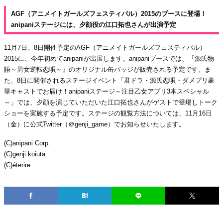
AGF（アニメイトガールズフェスティバル）2015のブースに登場！
anipaniステージには、夕顔役の江口拓也さんが出演予定
11月7日、8日開催予定のAGF（アニメイトガールズフェスティバル）
2015に、今年初めてanipaniが出展します。anipaniブースでは、『源氏物
語～男女逆転恋唄～』のオリジナル缶バッジが販売される予定です。ま
た、8日に開催されるステージイベント「君ドラ・源氏恋唄・ダメプリ豪
華キャストでお届け！anipaniステージ～注目乙女アプリ3本スペシャル
～」では、夕顔を演じていただいた江口拓也さんがゲストで登場しトーク
ショーを実施する予定です。ステージの観覧方法については、11月16日
（金）に公式Twitter（＠genji_game）でお知らせいたします。
(C)anipani Corp.
(C)genji koiuta
(C)éterire