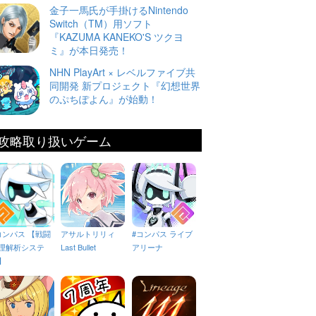
金子一馬氏が手掛けるNintendo
Switch（TM）用ソフト
『KAZUMA KANEKO'S ツクヨ
ミ』が本日発売！
NHN PlayArt × レベルファイブ共
同開発 新プロジェクト『幻想世界
のぷちぽよん』が始動！
攻略取り扱いゲーム
コンパス 【戦闘
アサルトリリィ
#コンパス ライブ
理解析システ
Last Bullet
アリーナ
】