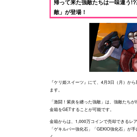
帰って来た強敵たちは一味違う!
敵」が登場！
『ケリ姫スイーツ』にて、4月3日（月）か
ます。
「激闘！紫炎を纏った強敵」は、強敵たちが
金箱をGETすることが可能です。
金箱からは、1,000万コインで売却できる
「ゲキルパー強化石」「GEKIO強化石」が
く。