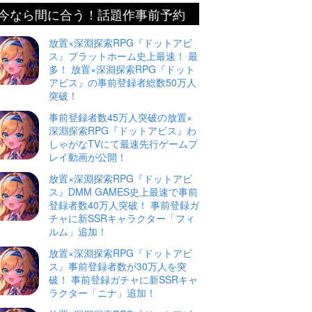
今なら間に合う！話題作事前予約
放置×深淵探索RPG『ドットアビ
ス』プラットホーム史上最速！ 最
多！ 放置×深淵探索RPG『ドット
アビス』の事前登録者総数50万人
突破！
事前登録者数45万人突破の放置×
深淵探索RPG『ドットアビス』わ
しゃがなTVにて最速先行ゲームプ
レイ動画が公開！
放置×深淵探索RPG『ドットアビ
ス』DMM GAMES史上最速で事前
登録者数40万人突破！ 事前登録ガ
チャに新SSRキャラクター「フィ
ルム」追加！
放置×深淵探索RPG『ドットアビ
ス』事前登録者数が30万人を突
破！ 事前登録ガチャに新SSRキャ
ラクター「ニナ」追加！