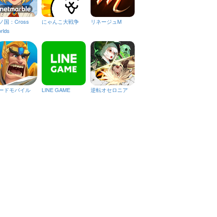
ノ国：Cross
にゃんこ大戦争
リネージュM
rlds
ードモバイル
LINE GAME
逆転オセロニア