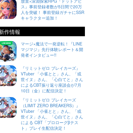
放置×深淵探索RPG『ドットアビ
ス』事前登録者数が5日間で20万
人を突破！ 事前登録ガチャにSSR
キャラクター追加！
新作情報
マージ×魔法で一発逆転！『LINE
マジマジ』先行体験レポート＆開
発者インタビュー!!
『リミットゼロ ブレイカーズ』
VTuber 「小雀とと」さん、「或
世イヌ」さん、「心白てと」さん
によるCBT振り返り座談会が7月
10日（金）に配信決定！
『リミットゼロ ブレイカーズ
（LIMIT ZERO BREAKERS）』
VTuber 「小雀とと」さん、「或
世イヌ」さん、「心白てと」さん
による CBT「プロローグβテス
ト」プレイ生配信決定！