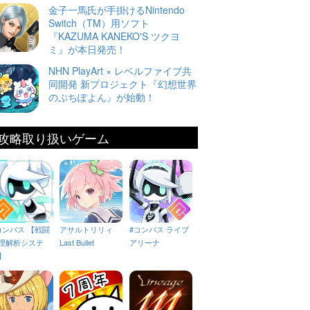
金子一馬氏が手掛けるNintendo
Switch（TM）用ソフト
『KAZUMA KANEKO'S ツクヨ
ミ』が本日発売！
NHN PlayArt × レベルファイブ共
同開発 新プロジェクト『幻想世界
のぷちぽよん』が始動！
攻略取り扱いゲーム
コンパス 【戦闘
アサルトリリィ
#コンパス ライブ
理解析システ
Last Bullet
アリーナ
】