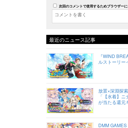
次回のコメントで使用するためブラウザーに
最近のニュース記事
『WIND B
ルストーリー
放置×深淵探
「【水着】ニナ
が当たる還元
DMM GAM