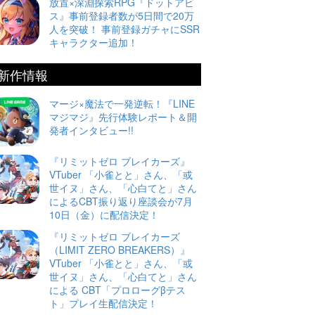
放置×深淵探索RPG『ドットアビ
ス』事前登録者数が5日間で20万
人を突破！ 事前登録ガチャにSSR
キャラクター追加！
新作情報
マージ×魔法で一発逆転！『LINE
マジマジ』先行体験レポート＆開
発者インタビュー!!
『リミットゼロ ブレイカーズ』
VTuber 「小雀とと」さん、「或
世イヌ」さん、「心白てと」さん
によるCBT振り返り座談会が7月
10日（金）に配信決定！
『リミットゼロ ブレイカーズ
（LIMIT ZERO BREAKERS）』
VTuber 「小雀とと」さん、「或
世イヌ」さん、「心白てと」さん
による CBT「プロローグβテス
ト」プレイ生配信決定！