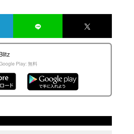
litz
Google Play:
無料