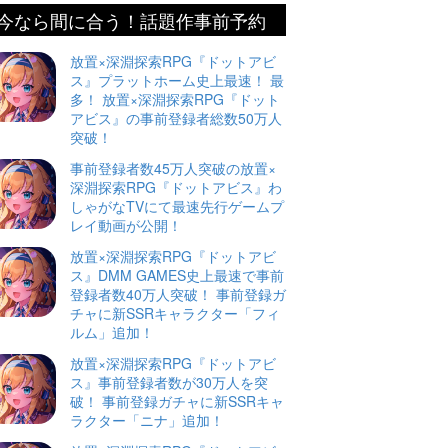
今なら間に合う！話題作事前予約
放置×深淵探索RPG『ドットアビ
ス』プラットホーム史上最速！ 最
多！ 放置×深淵探索RPG『ドット
アビス』の事前登録者総数50万人
突破！
事前登録者数45万人突破の放置×
深淵探索RPG『ドットアビス』わ
しゃがなTVにて最速先行ゲームプ
レイ動画が公開！
放置×深淵探索RPG『ドットアビ
ス』DMM GAMES史上最速で事前
登録者数40万人突破！ 事前登録ガ
チャに新SSRキャラクター「フィ
ルム」追加！
放置×深淵探索RPG『ドットアビ
ス』事前登録者数が30万人を突
破！ 事前登録ガチャに新SSRキャ
ラクター「ニナ」追加！