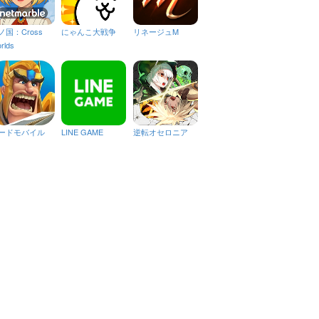
ノ国：Cross
にゃんこ大戦争
リネージュM
rlds
ードモバイル
LINE GAME
逆転オセロニア