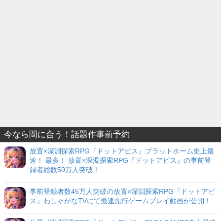
今なら間に合う！話題作事前予約
放置×深淵探索RPG『ドットアビス』プラットホーム史上最
速！ 最多！ 放置×深淵探索RPG『ドットアビス』の事前登
録者総数50万人突破！
事前登録者数45万人突破の放置×深淵探索RPG『ドットアビ
ス』わしゃがなTVにて最速先行ゲームプレイ動画が公開！