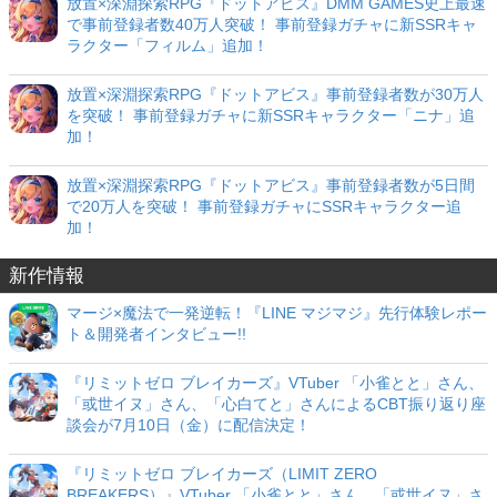
放置×深淵探索RPG『ドットアビス』DMM GAMES史上最速
で事前登録者数40万人突破！ 事前登録ガチャに新SSRキャ
ラクター「フィルム」追加！
放置×深淵探索RPG『ドットアビス』事前登録者数が30万人
を突破！ 事前登録ガチャに新SSRキャラクター「ニナ」追
加！
放置×深淵探索RPG『ドットアビス』事前登録者数が5日間
で20万人を突破！ 事前登録ガチャにSSRキャラクター追
加！
新作情報
マージ×魔法で一発逆転！『LINE マジマジ』先行体験レポー
ト＆開発者インタビュー!!
『リミットゼロ ブレイカーズ』VTuber 「小雀とと」さん、
「或世イヌ」さん、「心白てと」さんによるCBT振り返り座
談会が7月10日（金）に配信決定！
『リミットゼロ ブレイカーズ（LIMIT ZERO
BREAKERS）』VTuber 「小雀とと」さん、「或世イヌ」さ