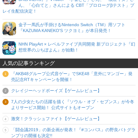
ん、「心白てと」さんによる CBT「プロローグβテスト」プ
レイ生配信決定！
金子一馬氏が手掛けるNintendo Switch（TM）用ソフト
『KAZUMA KANEKO'S ツクヨミ』が本日発売！
NHN PlayArt × レベルファイブ共同開発 新プロジェクト『幻
想世界のぷちぽよん』が始動！
人気の記事ランキング
『AKB48グループ公式音ゲー』でSKE48「意外にマンゴー」発
売記念RTキャンペーンを開催！
クレイジーヘッドボーイズ【ゲームレビュー】
7人の少女たちの活躍を描く『ソウル・オブ・セブンス』が今冬
よりサービス開始！ 公式サイトもオープン
激突！クラッシュファイト【ゲームレビュー】
「闘会議2019」の新企画が発表！『#コンパス』の野良バトグラ
ンプリの開催も決定!!