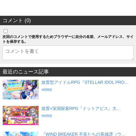
コメント (0)
次回のコメントで使用するためブラウザーに自分の名前、メールアドレス、サイ
トを保存する。
最近のニュース記事
放置型アイドルRPG『STELLAR IDOL PRO…
4時間前
放置×深淵探索RPG『ドットアビス』大…
5時間前
『WIND BREAKER 不良たちの英雄譚（ウ…