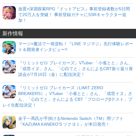
放置×深淵探索RPG『ドットアビス』事前登録者数が5日間
で20万人を突破！ 事前登録ガチャにSSRキャラクター追
加！
新作情報
マージ×魔法で一発逆転！『LINE マジマジ』先行体験レポー
ト＆開発者インタビュー!!
『リミットゼロ ブレイカーズ』VTuber 「小雀とと」さん、
「或世イヌ」さん、「心白てと」さんによるCBT振り返り座
談会が7月10日（金）に配信決定！
『リミットゼロ ブレイカーズ（LIMIT ZERO
BREAKERS）』VTuber 「小雀とと」さん、「或世イヌ」さ
ん、「心白てと」さんによる CBT「プロローグβテスト」プ
レイ生配信決定！
金子一馬氏が手掛けるNintendo Switch（TM）用ソフト
『KAZUMA KANEKO'S ツクヨミ』が本日発売！