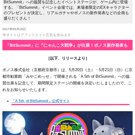
BitSummit」への協賛を記念したイベントステージが、ゲーム内に登場
する。「BitSummit」イベント会場では、来場者限定のEXキャラクター
のプレゼントが決定し、リアルガチャやポノスの新作発表などの企画も
盛りだくさん！
2017年05月16日
本サイトはアフィリエイト広告を含みます。
「BitSummit」に『にゃんこ大戦争』が出展！ポノス新作発表も
［以下、リリースより］
ポノス株式会社（京都府京都市）は、5月20日（土）・5月21日（日）に京
都市勧業館「みやこめっせ」で開催される「A 5th of BitSummit」への協
賛出展を記念して、期間限定ステージの開催を決定いたしましたので、こ
れをお知らせいたします。
「A 5th of BitSummit」公式サイト