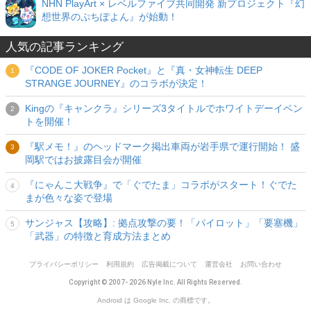
NHN PlayArt × レベルファイブ共同開発 新プロジェクト『幻
想世界のぷちぽよん』が始動！
人気の記事ランキング
『CODE OF JOKER Pocket』と『真・女神転生 DEEP
STRANGE JOURNEY』のコラボが決定！
Kingの『キャンクラ』シリーズ3タイトルでホワイトデーイベン
トを開催！
『駅メモ！』のヘッドマーク掲出車両が岩手県で運行開始！ 盛
岡駅ではお披露目会が開催
『にゃんこ大戦争』で「ぐでたま」コラボがスタート！ぐでた
まが色々な姿で登場
サンジャス【攻略】: 拠点攻撃の要！「パイロット」「要塞機」
「武器」の特徴と育成方法まとめ
プライバシーポリシー
利用規約
広告掲載について
運営会社
お問い合わせ
Copyright © 2007- 2026 Nyle Inc. All Rights Reserved.
Android は Google Inc. の商標です。