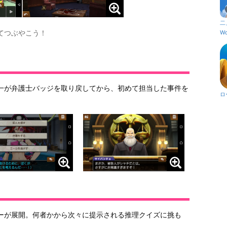
二
てつぶやこう！
Wo
一が弁護士バッジを取り戻してから、初めて担当した事件を
ロ
ーが展開。何者かから次々に提示される推理クイズに挑も