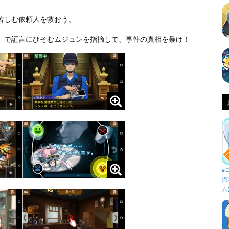
苦しむ依頼人を救おう。
」で証言にひそむムジュンを指摘して、事件の真相を暴け！
#
摂
ム