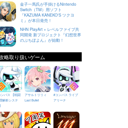
金子一馬氏が手掛けるNintendo
Switch（TM）用ソフト
『KAZUMA KANEKO'S ツクヨ
ミ』が本日発売！
NHN PlayArt × レベルファイブ共
同開発 新プロジェクト『幻想世界
のぷちぽよん』が始動！
攻略取り扱いゲーム
コンパス 【戦闘
アサルトリリィ
#コンパス ライブ
理解析システ
Last Bullet
アリーナ
】