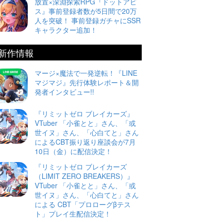
放置×深淵探索RPG『ドットアビ
ス』事前登録者数が5日間で20万
人を突破！ 事前登録ガチャにSSR
キャラクター追加！
新作情報
マージ×魔法で一発逆転！『LINE
マジマジ』先行体験レポート＆開
発者インタビュー!!
『リミットゼロ ブレイカーズ』
VTuber 「小雀とと」さん、「或
世イヌ」さん、「心白てと」さん
によるCBT振り返り座談会が7月
10日（金）に配信決定！
『リミットゼロ ブレイカーズ
（LIMIT ZERO BREAKERS）』
VTuber 「小雀とと」さん、「或
世イヌ」さん、「心白てと」さん
による CBT「プロローグβテス
ト」プレイ生配信決定！