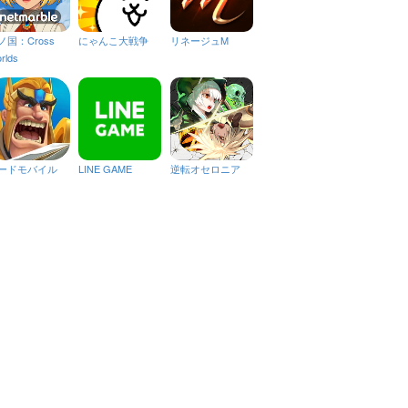
ノ国：Cross
にゃんこ大戦争
リネージュM
rlds
ードモバイル
LINE GAME
逆転オセロニア