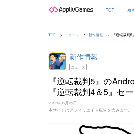
TOP
攻
TOP
ニュース
新作情報
『逆転裁判5
新作情報
ニュース
『逆転裁判5』のAnd
『逆転裁判4＆5』セ
2017年05月25日
本サイトはアフィリエイト広告を含みます。