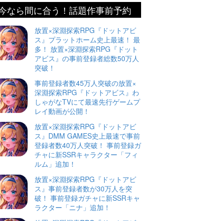
今なら間に合う！話題作事前予約
放置×深淵探索RPG『ドットアビ
ス』プラットホーム史上最速！ 最
多！ 放置×深淵探索RPG『ドット
アビス』の事前登録者総数50万人
突破！
事前登録者数45万人突破の放置×
深淵探索RPG『ドットアビス』わ
しゃがなTVにて最速先行ゲームプ
レイ動画が公開！
放置×深淵探索RPG『ドットアビ
ス』DMM GAMES史上最速で事前
登録者数40万人突破！ 事前登録ガ
チャに新SSRキャラクター「フィ
ルム」追加！
放置×深淵探索RPG『ドットアビ
ス』事前登録者数が30万人を突
破！ 事前登録ガチャに新SSRキャ
ラクター「ニナ」追加！