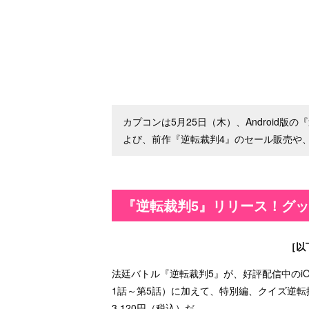
カプコンは5月25日（木）、Android
よび、前作『逆転裁判4』のセール販売や
『逆転裁判5』リリース！グ
［以
法廷バトル『逆転裁判5』が、好評配信中のiO
1話～第5話）に加えて、特別編、クイズ逆
3,120円（税込）だ。