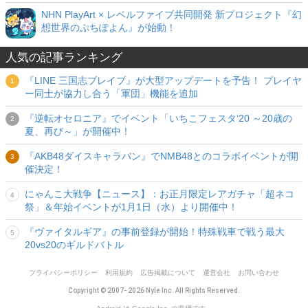
NHN PlayArt × レベルファイブ共同開発 新プロジェクト『幻
想世界のぷちぽよん』が始動！
人気の記事ランキング
『LINE 三国志ブレイブ』が大型アップデートを予告！ プレイヤ
ー同士が協力し合う「軍団」機能を追加
『逆転オセロニア』でイベント「いちこフェスタ‘20 ～20歳の
夏、再び～」が開催中！
『AKB48ダイスキャラバン』でNMB48とのコラボイベントが開
催決定！
にゃんこ大戦争【ニュース】：お正月限定レアガチャ「超ネコ
祭」＆年始イベントが1月1日（水）より開催中！
『ヴァイタルギア』の事前登録が開始！特殊戦車で戦う最大
20vs20のギルドバトル
プライバシーポリシー
利用規約
広告掲載について
運営会社
お問い合わせ
Copyright © 2007- 2026 Nyle Inc. All Rights Reserved.