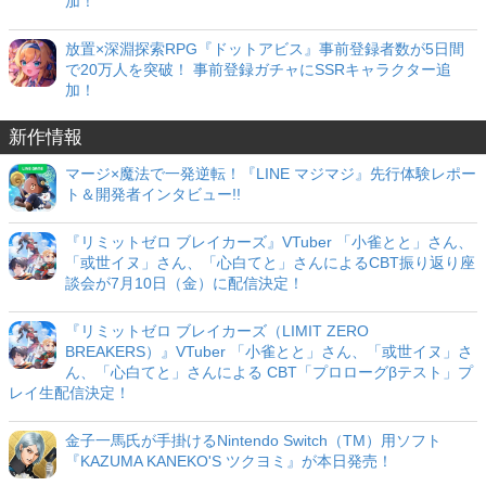
加！
放置×深淵探索RPG『ドットアビス』事前登録者数が5日間
で20万人を突破！ 事前登録ガチャにSSRキャラクター追
加！
新作情報
マージ×魔法で一発逆転！『LINE マジマジ』先行体験レポー
ト＆開発者インタビュー!!
『リミットゼロ ブレイカーズ』VTuber 「小雀とと」さん、
「或世イヌ」さん、「心白てと」さんによるCBT振り返り座
談会が7月10日（金）に配信決定！
『リミットゼロ ブレイカーズ（LIMIT ZERO
BREAKERS）』VTuber 「小雀とと」さん、「或世イヌ」さ
ん、「心白てと」さんによる CBT「プロローグβテスト」プ
レイ生配信決定！
金子一馬氏が手掛けるNintendo Switch（TM）用ソフト
『KAZUMA KANEKO'S ツクヨミ』が本日発売！