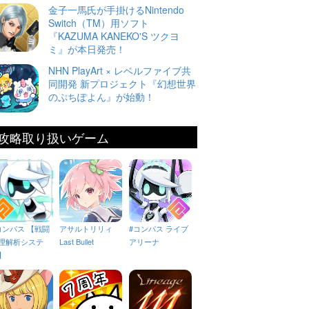
金子一馬氏が手掛けるNintendo
Switch（TM）用ソフト
『KAZUMA KANEKO'S ツクヨ
ミ』が本日発売！
NHN PlayArt × レベルファイブ共
同開発 新プロジェクト『幻想世界
のぷちぽよん』が始動！
攻略取り扱いゲーム
コンパス 【戦闘
アサルトリリィ
#コンパス ライブ
理解析システ
Last Bullet
アリーナ
】