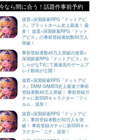
今なら間に合う！話題作事前予約
放置×深淵探索RPG『ドットアビ
ス』プラットホーム史上最速！ 最
多！ 放置×深淵探索RPG『ドット
アビス』の事前登録者総数50万人
突破！
事前登録者数45万人突破の放置×
深淵探索RPG『ドットアビス』わ
しゃがなTVにて最速先行ゲームプ
レイ動画が公開！
放置×深淵探索RPG『ドットアビ
ス』DMM GAMES史上最速で事前
登録者数40万人突破！ 事前登録ガ
チャに新SSRキャラクター「フィ
ルム」追加！
放置×深淵探索RPG『ドットアビ
ス』事前登録者数が30万人を突
破！ 事前登録ガチャに新SSRキャ
ラクター「ニナ」追加！