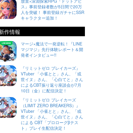
放置×深淵探索RPG『ドットアビ
ス』事前登録者数が5日間で20万
人を突破！ 事前登録ガチャにSSR
キャラクター追加！
新作情報
マージ×魔法で一発逆転！『LINE
マジマジ』先行体験レポート＆開
発者インタビュー!!
『リミットゼロ ブレイカーズ』
VTuber 「小雀とと」さん、「或
世イヌ」さん、「心白てと」さん
によるCBT振り返り座談会が7月
10日（金）に配信決定！
『リミットゼロ ブレイカーズ
（LIMIT ZERO BREAKERS）』
VTuber 「小雀とと」さん、「或
世イヌ」さん、「心白てと」さん
による CBT「プロローグβテス
ト」プレイ生配信決定！