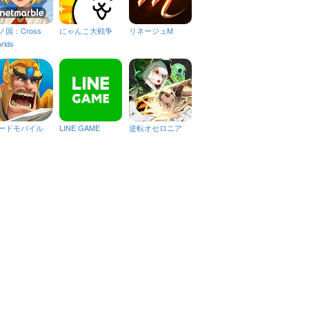
ノ国：Cross
にゃんこ大戦争
リネージュM
rlds
ードモバイル
LINE GAME
逆転オセロニア