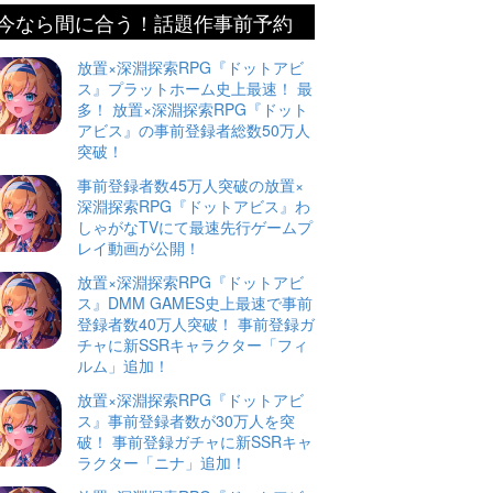
今なら間に合う！話題作事前予約
放置×深淵探索RPG『ドットアビ
ス』プラットホーム史上最速！ 最
多！ 放置×深淵探索RPG『ドット
アビス』の事前登録者総数50万人
突破！
事前登録者数45万人突破の放置×
深淵探索RPG『ドットアビス』わ
しゃがなTVにて最速先行ゲームプ
レイ動画が公開！
放置×深淵探索RPG『ドットアビ
ス』DMM GAMES史上最速で事前
登録者数40万人突破！ 事前登録ガ
チャに新SSRキャラクター「フィ
ルム」追加！
放置×深淵探索RPG『ドットアビ
ス』事前登録者数が30万人を突
破！ 事前登録ガチャに新SSRキャ
ラクター「ニナ」追加！