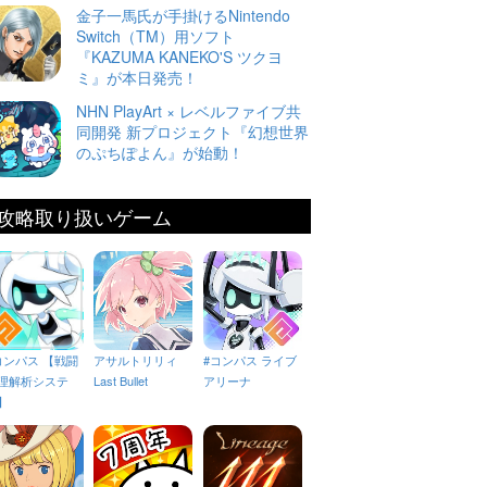
金子一馬氏が手掛けるNintendo
Switch（TM）用ソフト
『KAZUMA KANEKO'S ツクヨ
ミ』が本日発売！
NHN PlayArt × レベルファイブ共
同開発 新プロジェクト『幻想世界
のぷちぽよん』が始動！
攻略取り扱いゲーム
コンパス 【戦闘
アサルトリリィ
#コンパス ライブ
理解析システ
Last Bullet
アリーナ
】