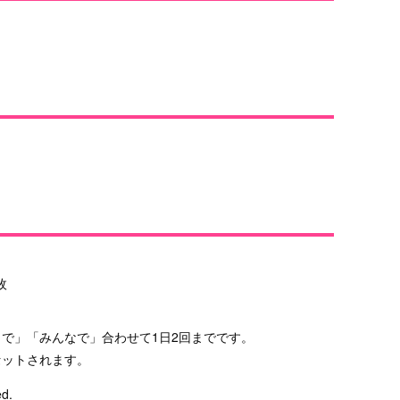
枚
枚
枚
で」「みんなで」合わせて1日2回までです。
セットされます。
ed.