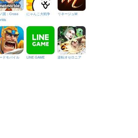
ノ国：Cross
にゃんこ大戦争
リネージュM
rlds
ードモバイル
LINE GAME
逆転オセロニア