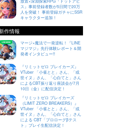
放置×深淵探索RPG『ドットアビ
ス』事前登録者数が5日間で20万
人を突破！ 事前登録ガチャにSSR
キャラクター追加！
新作情報
マージ×魔法で一発逆転！『LINE
マジマジ』先行体験レポート＆開
発者インタビュー!!
『リミットゼロ ブレイカーズ』
VTuber 「小雀とと」さん、「或
世イヌ」さん、「心白てと」さん
によるCBT振り返り座談会が7月
10日（金）に配信決定！
『リミットゼロ ブレイカーズ
（LIMIT ZERO BREAKERS）』
VTuber 「小雀とと」さん、「或
世イヌ」さん、「心白てと」さん
による CBT「プロローグβテス
ト」プレイ生配信決定！