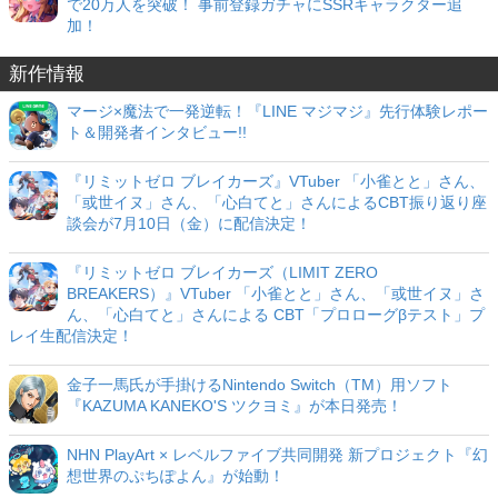
で20万人を突破！ 事前登録ガチャにSSRキャラクター追
加！
新作情報
マージ×魔法で一発逆転！『LINE マジマジ』先行体験レポー
ト＆開発者インタビュー!!
『リミットゼロ ブレイカーズ』VTuber 「小雀とと」さん、
「或世イヌ」さん、「心白てと」さんによるCBT振り返り座
談会が7月10日（金）に配信決定！
『リミットゼロ ブレイカーズ（LIMIT ZERO
BREAKERS）』VTuber 「小雀とと」さん、「或世イヌ」さ
ん、「心白てと」さんによる CBT「プロローグβテスト」プ
レイ生配信決定！
金子一馬氏が手掛けるNintendo Switch（TM）用ソフト
『KAZUMA KANEKO'S ツクヨミ』が本日発売！
NHN PlayArt × レベルファイブ共同開発 新プロジェクト『幻
想世界のぷちぽよん』が始動！