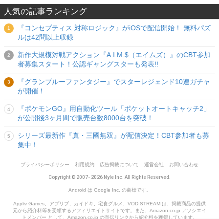
人気の記事ランキング
『コンセプティス 対称ロジック』がiOSで配信開始！ 無料パズ
ルは42問以上収録
新作大規模対戦アクション『A.I.M.$（エイムズ）』のCBT参加
者募集スタート！公認ギャングスターも発表!!
『グランブルーファンタジー』でスターレジェンド10連ガチャ
が開催！
『ポケモンGO』用自動化ツール「ポケットオートキャッチ2」
が公開後3ヶ月間で販売台数8000台を突破！
シリーズ最新作『真・三國無双』が配信決定！CBT参加者も募
集中！
プライバシーポリシー
利用規約
広告掲載について
運営会社
お問い合わせ
Copyright © 2007- 2026 Nyle Inc. All Rights Reserved.
Android は Google Inc. の商標です。
Appliv Games、アプリブ、カイドキ、宅食グルメ、VOD STREAM は、掲載商品の提供
元から紹介料等を受領するアフィリエイトサイトです。また、Amazon.co.jp アソシエイ
トメンバー として、Amazon.co.jp の宣伝リンクから紹介料を獲得しています。