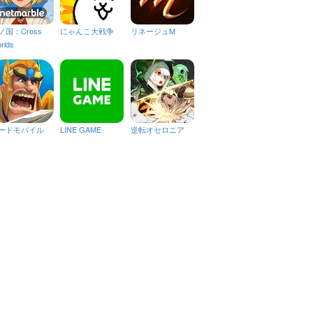
ノ国：Cross
にゃんこ大戦争
リネージュM
rlds
ードモバイル
LINE GAME
逆転オセロニア