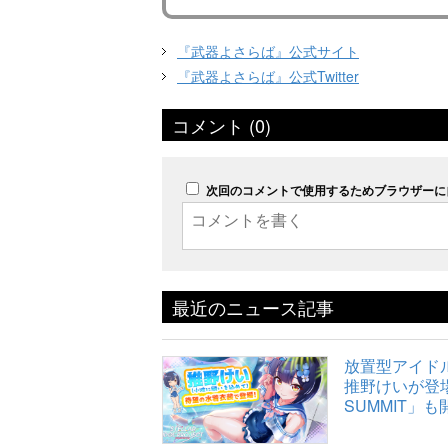
『武器よさらば』公式サイト
『武器よさらば』公式Twitter
コメント (0)
次回のコメントで使用するためブラウザーに
最近のニュース記事
放置型アイドルR
推野けいが登場
SUMMIT」も