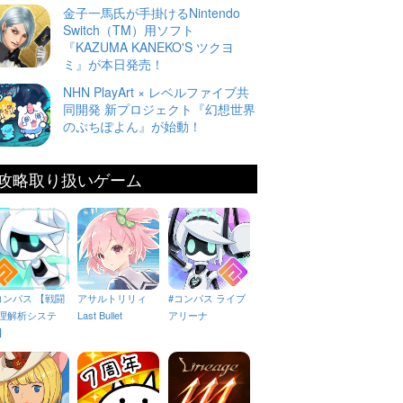
金子一馬氏が手掛けるNintendo
Switch（TM）用ソフト
『KAZUMA KANEKO'S ツクヨ
ミ』が本日発売！
NHN PlayArt × レベルファイブ共
同開発 新プロジェクト『幻想世界
のぷちぽよん』が始動！
攻略取り扱いゲーム
コンパス 【戦闘
アサルトリリィ
#コンパス ライブ
理解析システ
Last Bullet
アリーナ
】