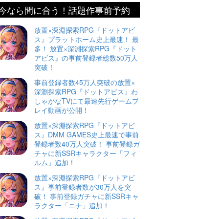
今なら間に合う！話題作事前予約
放置×深淵探索RPG『ドットアビ
ス』プラットホーム史上最速！ 最
多！ 放置×深淵探索RPG『ドット
アビス』の事前登録者総数50万人
突破！
事前登録者数45万人突破の放置×
深淵探索RPG『ドットアビス』わ
しゃがなTVにて最速先行ゲームプ
レイ動画が公開！
放置×深淵探索RPG『ドットアビ
ス』DMM GAMES史上最速で事前
登録者数40万人突破！ 事前登録ガ
チャに新SSRキャラクター「フィ
ルム」追加！
放置×深淵探索RPG『ドットアビ
ス』事前登録者数が30万人を突
破！ 事前登録ガチャに新SSRキャ
ラクター「ニナ」追加！