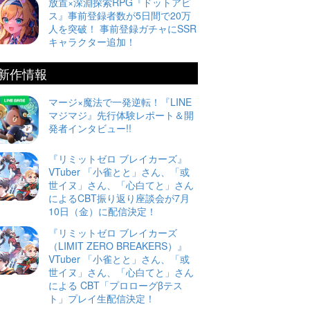
放置×深淵探索RPG『ドットアビ
ス』事前登録者数が5日間で20万
人を突破！ 事前登録ガチャにSSR
キャラクター追加！
新作情報
マージ×魔法で一発逆転！『LINE
マジマジ』先行体験レポート＆開
発者インタビュー!!
『リミットゼロ ブレイカーズ』
VTuber 「小雀とと」さん、「或
世イヌ」さん、「心白てと」さん
によるCBT振り返り座談会が7月
10日（金）に配信決定！
『リミットゼロ ブレイカーズ
（LIMIT ZERO BREAKERS）』
VTuber 「小雀とと」さん、「或
世イヌ」さん、「心白てと」さん
による CBT「プロローグβテス
ト」プレイ生配信決定！