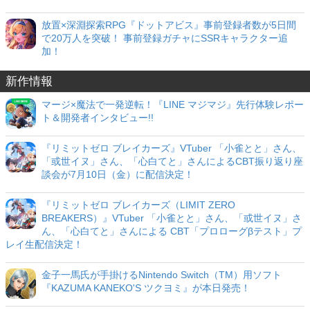
放置×深淵探索RPG『ドットアビス』事前登録者数が5日間
で20万人を突破！ 事前登録ガチャにSSRキャラクター追
加！
新作情報
マージ×魔法で一発逆転！『LINE マジマジ』先行体験レポー
ト＆開発者インタビュー!!
『リミットゼロ ブレイカーズ』VTuber 「小雀とと」さん、
「或世イヌ」さん、「心白てと」さんによるCBT振り返り座
談会が7月10日（金）に配信決定！
『リミットゼロ ブレイカーズ（LIMIT ZERO
BREAKERS）』VTuber 「小雀とと」さん、「或世イヌ」さ
ん、「心白てと」さんによる CBT「プロローグβテスト」プ
レイ生配信決定！
金子一馬氏が手掛けるNintendo Switch（TM）用ソフト
『KAZUMA KANEKO'S ツクヨミ』が本日発売！