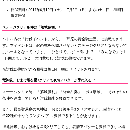
開催期間：2017年6月10日（土）～7月3日（月）までの土・日・月曜日
限定開催
ステージクリア条件は「落城勝利」！
バトル内の「討伐イベント」から、「草原の黄金騎士団」に挑戦できま
す。本イベントは、敵の城を落城させないとステージクリアとならない特
別ルールとなっています。「ひとりで」は1日3回まで、「みんなで」は1
日2回まで、ルビーの消費なしで討伐に挑戦できます。
※討伐に挑戦できる回数は毎日4：00にリセットされます。
竜神級、おまけ級を星3クリアで表情アバターが手に入る!?
ステージクリア時に「落城勝利」「砦全占拠」「ボス撃破」、それぞれの
条件を達成していると討伐報酬を獲得できます。
また、最高難易度の竜神級、おまけ級を星3クリアすると、表情アバター
全32種の中からランダムで1つ獲得できることがあります。
※竜神級、おまけ級を星3クリアしても、表情アバターを獲得できない場