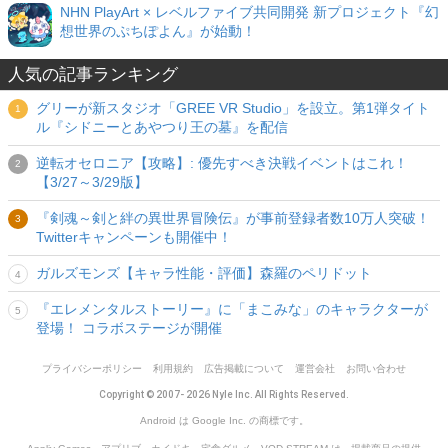
NHN PlayArt × レベルファイブ共同開発 新プロジェクト『幻
想世界のぷちぽよん』が始動！
人気の記事ランキング
グリーが新スタジオ「GREE VR Studio」を設立。第1弾タイト
ル『シドニーとあやつり王の墓』を配信
逆転オセロニア【攻略】: 優先すべき決戦イベントはこれ！
【3/27～3/29版】
『剣魂～剣と絆の異世界冒険伝』が事前登録者数10万人突破！
Twitterキャンペーンも開催中！
ガルズモンズ【キャラ性能・評価】森羅のペリドット
『エレメンタルストーリー』に「まこみな」のキャラクターが
登場！ コラボステージが開催
プライバシーポリシー
利用規約
広告掲載について
運営会社
お問い合わせ
Copyright © 2007- 2026 Nyle Inc. All Rights Reserved.
Android は Google Inc. の商標です。