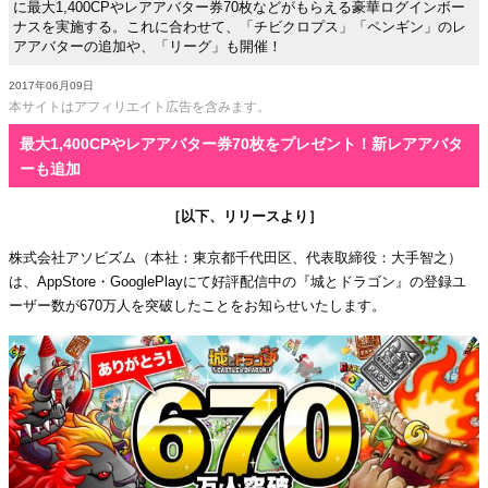
に最大1,400CPやレアアバター券70枚などがもらえる豪華ログインボー
ナスを実施する。これに合わせて、「チビクロプス」「ペンギン」のレ
アアバターの追加や、「リーグ」も開催！
2017年06月09日
本サイトはアフィリエイト広告を含みます。
最大1,400CPやレアアバター券70枚をプレゼント！新レアアバタ
ーも追加
［以下、リリースより］
株式会社アソビズム（本社：東京都千代田区、代表取締役：大手智之）
は、AppStore・GooglePlayにて好評配信中の『城とドラゴン』の登録ユ
ーザー数が670万人を突破したことをお知らせいたします。