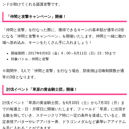
ンドが助けてくれる援護攻撃です。
「仲間と攻撃キャンペーン」開催！
「仲間と攻撃」を行なった際に、獲得できるキーンの基本額が通常の2倍
になる「仲間と攻撃キャンペーン」を開催いたします。仲間と一緒に敵の
城へ攻め込み、キーンをたくさん手に入れましょう！
開催期間：2017年6月9日（金）4：00～6月11日（日）23：59まで
対象バトル：仲間と攻撃
※期間中、3人で「仲間と攻撃」を行なう場合、防衛側は召喚制限数が通
常の3倍となります。
討伐イベント「草原の黄金騎士団」開催！
討伐イベント「草原の黄金騎士団」を6月10日（土）から7月3日（月）ま
での毎週土・日・月曜日に開催いたします。フィールド「草原」に出現す
る敵を倒していき、ステージクリア時に一定の条件を達成していると、限
定表情アバターやレアアバター券、ドラゴンメダルなど豪華レアアイテム
を手に入れることができます。