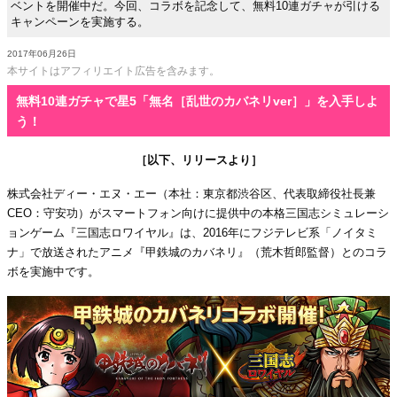
ベントを開催中だ。今回、コラボを記念して、無料10連ガチャが引ける
キャンペーンを実施する。
2017年06月26日
本サイトはアフィリエイト広告を含みます。
無料10連ガチャで星5「無名［乱世のカバネリver］」を入手しよ
う！
［以下、リリースより］
株式会社ディー・エヌ・エー（本社：東京都渋谷区、代表取締役社長兼
CEO：守安功）がスマートフォン向けに提供中の本格三国志シミュレーシ
ョンゲーム『三国志ロワイヤル』は、2016年にフジテレビ系「ノイタミ
ナ」で放送されたアニメ『甲鉄城のカバネリ』（荒木哲郎監督）とのコラ
ボを実施中です。