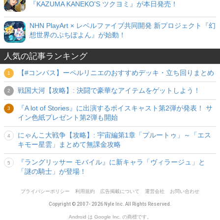
『KAZUMA KANEKO'S ツクヨミ』が本日発売！
NHN PlayArt × レベルファイブ共同開発 新プロジェクト『幻
想世界のぷちぽよん』が始動！
人気の記事ランキング
【#コンパス】ーペルリニエのおすすめデッキ・立ち回りまとめ
戦国大河【攻略】: 決闘で豪華なアイテムをゲットしよう！
『A lot of Stories』に出演するボイスキャスト第2弾が発表！ サ
イン色紙プレゼント第2弾も開始
にゃんこ大戦争【攻略】: 宇宙編第1章「プルートゥ」～「エス
キモー星雲」まとめて無課金攻略
『ラングリッサー モバイル』に新キャラ「ヴィラージュ」と
「謎の騎士」が登場！
プライバシーポリシー
利用規約
広告掲載について
運営会社
お問い合わせ
Copyright © 2007- 2026 Nyle Inc. All Rights Reserved.
Android は Google Inc. の商標です。