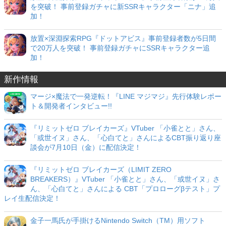
を突破！ 事前登録ガチャに新SSRキャラクター「ニナ」追
加！
放置×深淵探索RPG『ドットアビス』事前登録者数が5日間
で20万人を突破！ 事前登録ガチャにSSRキャラクター追
加！
新作情報
マージ×魔法で一発逆転！『LINE マジマジ』先行体験レポー
ト＆開発者インタビュー!!
『リミットゼロ ブレイカーズ』VTuber 「小雀とと」さん、
「或世イヌ」さん、「心白てと」さんによるCBT振り返り座
談会が7月10日（金）に配信決定！
『リミットゼロ ブレイカーズ（LIMIT ZERO
BREAKERS）』VTuber 「小雀とと」さん、「或世イヌ」さ
ん、「心白てと」さんによる CBT「プロローグβテスト」プ
レイ生配信決定！
金子一馬氏が手掛けるNintendo Switch（TM）用ソフト