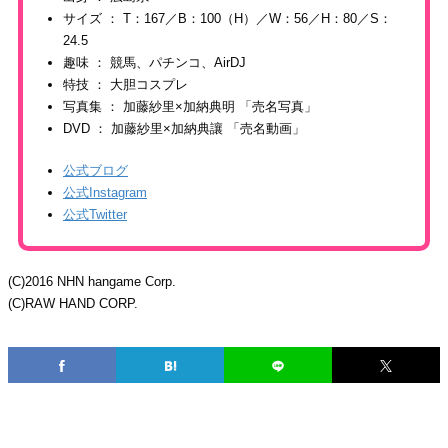
サイズ ： T：167／B：100（H）／W：56／H：80／S：
24.5
趣味 ： 競馬、パチンコ、AirDJ
特技 ： 大胆コスプレ
写真集 ： 加藤紗里×加納典明 「売名写真」
DVD ： 加藤紗里×加納典讓 「売名動画」
公式ブログ
公式Instagram
公式Twitter
(C)2016 NHN hangame Corp.
(C)RAW HAND CORP.