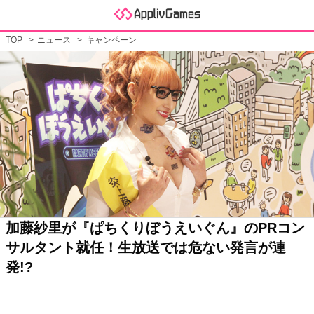
TOP
ニュース
キャンペーン
加藤紗里が『ぱちくりぼうえいぐん』のPRコン
サルタント就任！生放送では危ない発言が連
発!?