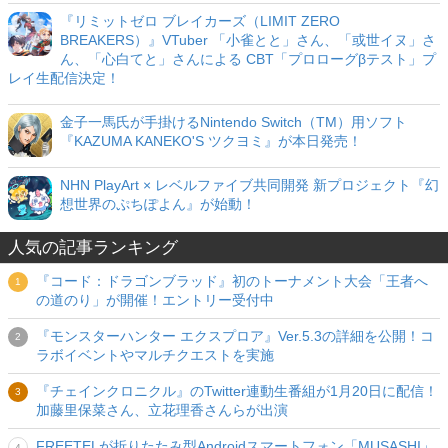
『リミットゼロ ブレイカーズ（LIMIT ZERO
BREAKERS）』VTuber 「小雀とと」さん、「或世イヌ」さ
ん、「心白てと」さんによる CBT「プロローグβテスト」プ
レイ生配信決定！
金子一馬氏が手掛けるNintendo Switch（TM）用ソフト
『KAZUMA KANEKO'S ツクヨミ』が本日発売！
NHN PlayArt × レベルファイブ共同開発 新プロジェクト『幻
想世界のぷちぽよん』が始動！
人気の記事ランキング
『コード：ドラゴンブラッド』初のトーナメント大会「王者へ
の道のり」が開催！エントリー受付中
『モンスターハンター エクスプロア』Ver.5.3の詳細を公開！コ
ラボイベントやマルチクエストを実施
『チェインクロニクル』のTwitter連動生番組が1月20日に配信！
加藤里保菜さん、立花理香さんらが出演
FREETELが折りたたみ型Androidスマートフォン「MUSASHI」