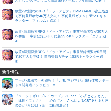
ス』わしゃがなTVにて最速先行ゲームプレイ動画が公開！
放置×深淵探索RPG『ドットアビス』DMM GAMES史上最速
で事前登録者数40万人突破！ 事前登録ガチャに新SSRキャ
ラクター「フィルム」追加！
放置×深淵探索RPG『ドットアビス』事前登録者数が30万人
を突破！ 事前登録ガチャに新SSRキャラクター「ニナ」追
加！
放置×深淵探索RPG『ドットアビス』事前登録者数が5日間
で20万人を突破！ 事前登録ガチャにSSRキャラクター追
加！
新作情報
マージ×魔法で一発逆転！『LINE マジマジ』先行体験レポー
ト＆開発者インタビュー!!
『リミットゼロ ブレイカーズ』VTuber 「小雀とと」さん、
「或世イヌ」さん、「心白てと」さんによるCBT振り返り座
談会が7月10日（金）に配信決定！