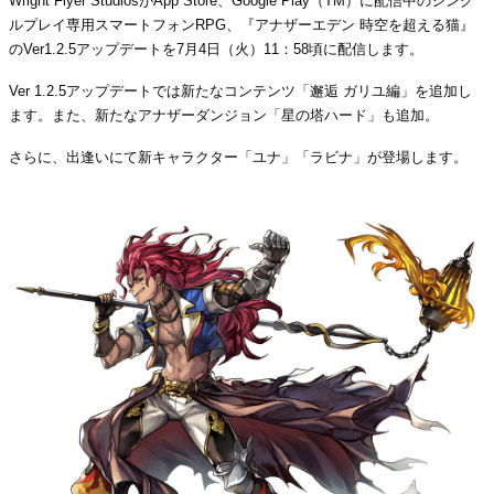
Wright Flyer StudiosがApp Store、Google Play（TM）に配信中のシング
ルプレイ専用スマートフォンRPG、『アナザーエデン 時空を超える猫』
のVer1.2.5アップデートを7月4日（火）11：58頃に配信します。
Ver 1.2.5アップデートでは新たなコンテンツ「邂逅 ガリユ編」を追加し
ます。また、新たなアナザーダンジョン「星の塔ハード」も追加。
さらに、出逢いにて新キャラクター「ユナ」「ラビナ」が登場します。