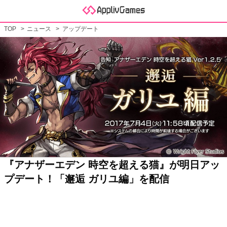
TOP
ニュース
アップデート
『アナザーエデン 時空を超える猫』が明日アッ
プデート！「邂逅 ガリユ編」を配信