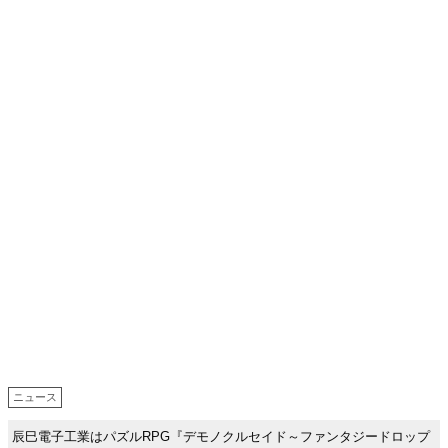
ニュース
辰巳電子工業はパズルRPG『デモノクルセイド～ファンタジードロップ