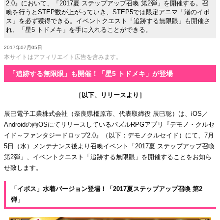
2.0』において、「2017夏 ステップアップ召喚 第2弾」を開催する。召
喚を行うとSTEP数が上がっていき、STEP5では限定アニマ「渚のイボ
ス」を必ず獲得できる。イベントクエスト「追跡する無限眼」も開催さ
れ、「星5 トドメキ」を手に入れることができる。
2017年07月05日
本サイトはアフィリエイト広告を含みます。
「追跡する無限眼」も開催！「星5 トドメキ」が登場
［以下、リリースより］
辰巳電子工業株式会社（奈良県橿原市、代表取締役 辰巳聡）は、iOS／
Androidの両OSにてリリースしているパズルRPGアプリ『デモノ・クルセ
イド～ファンタジードロップ2.0』（以下：デモノクルセイド）にて、7月
5日（水）メンテナンス後より召喚イベント「2017夏 ステップアップ召喚
第2弾」、イベントクエスト「追跡する無限眼」を開催することをお知ら
せ致します。
「イポス」水着バージョン登場！「2017夏ステップアップ召喚 第2
弾」