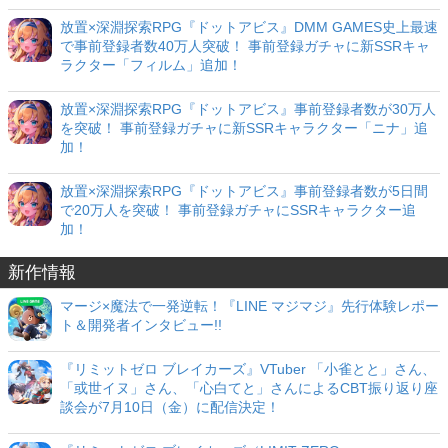
放置×深淵探索RPG『ドットアビス』DMM GAMES史上最速
で事前登録者数40万人突破！ 事前登録ガチャに新SSRキャ
ラクター「フィルム」追加！
放置×深淵探索RPG『ドットアビス』事前登録者数が30万人
を突破！ 事前登録ガチャに新SSRキャラクター「ニナ」追
加！
放置×深淵探索RPG『ドットアビス』事前登録者数が5日間
で20万人を突破！ 事前登録ガチャにSSRキャラクター追
加！
新作情報
マージ×魔法で一発逆転！『LINE マジマジ』先行体験レポー
ト＆開発者インタビュー!!
『リミットゼロ ブレイカーズ』VTuber 「小雀とと」さん、
「或世イヌ」さん、「心白てと」さんによるCBT振り返り座
談会が7月10日（金）に配信決定！