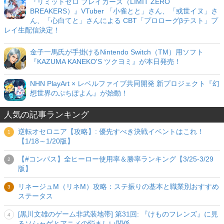
『リミットゼロ ブレイカーズ（LIMIT ZERO
BREAKERS）』VTuber 「小雀とと」さん、「或世イヌ」さ
ん、「心白てと」さんによる CBT「プロローグβテスト」プ
レイ生配信決定！
金子一馬氏が手掛けるNintendo Switch（TM）用ソフト
『KAZUMA KANEKO'S ツクヨミ』が本日発売！
NHN PlayArt × レベルファイブ共同開発 新プロジェクト『幻
想世界のぷちぽよん』が始動！
人気の記事ランキング
逆転オセロニア【攻略】: 優先すべき決戦イベントはこれ！
【1/18～1/20版】
【#コンパス】全ヒーロー使用率＆勝率ランキング【3/25-3/29
版】
リネージュM（リネM）攻略：ステ振りの基本と職業別おすすめ
ステータス
[黒川文雄のゲーム非武装地帯] 第31回: 『けものフレンズ』に見
るソシャゲとアニメの悩ましい関係