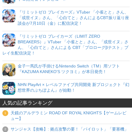
『リミットゼロ ブレイカーズ』VTuber 「小雀とと」さん、
「或世イヌ」さん、「心白てと」さんによるCBT振り返り座
談会が7月10日（金）に配信決定！
『リミットゼロ ブレイカーズ（LIMIT ZERO
BREAKERS）』VTuber 「小雀とと」さん、「或世イヌ」さ
ん、「心白てと」さんによる CBT「プロローグβテスト」プ
レイ生配信決定！
金子一馬氏が手掛けるNintendo Switch（TM）用ソフト
『KAZUMA KANEKO'S ツクヨミ』が本日発売！
NHN PlayArt × レベルファイブ共同開発 新プロジェクト『幻
想世界のぷちぽよん』が始動！
人気の記事ランキング
天鏡のアルデラミン ROAD OF ROYAL KNIGHTS【ゲームレビ
ュー】
サンジャス【攻略】: 拠点攻撃の要！「パイロット」「要塞機」