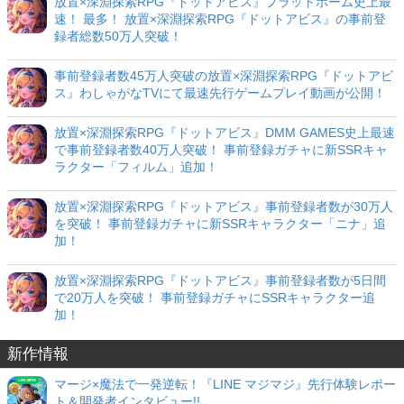
放置×深淵探索RPG『ドットアビス』プラットホーム史上最
速！ 最多！ 放置×深淵探索RPG『ドットアビス』の事前登
録者総数50万人突破！
事前登録者数45万人突破の放置×深淵探索RPG『ドットアビ
ス』わしゃがなTVにて最速先行ゲームプレイ動画が公開！
放置×深淵探索RPG『ドットアビス』DMM GAMES史上最速
で事前登録者数40万人突破！ 事前登録ガチャに新SSRキャ
ラクター「フィルム」追加！
放置×深淵探索RPG『ドットアビス』事前登録者数が30万人
を突破！ 事前登録ガチャに新SSRキャラクター「ニナ」追
加！
放置×深淵探索RPG『ドットアビス』事前登録者数が5日間
で20万人を突破！ 事前登録ガチャにSSRキャラクター追
加！
新作情報
マージ×魔法で一発逆転！『LINE マジマジ』先行体験レポー
ト＆開発者インタビュー!!