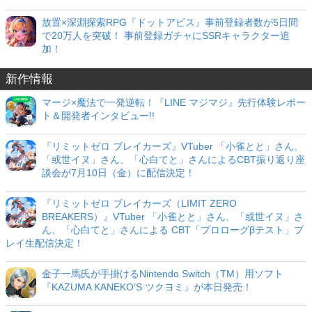
放置×深淵探索RPG『ドットアビス』事前登録者数が5日間
で20万人を突破！ 事前登録ガチャにSSRキャラクター追
加！
新作情報
マージ×魔法で一発逆転！『LINE マジマジ』先行体験レポー
ト＆開発者インタビュー!!
『リミットゼロ ブレイカーズ』VTuber 「小雀とと」さん、
「或世イヌ」さん、「心白てと」さんによるCBT振り返り座
談会が7月10日（金）に配信決定！
『リミットゼロ ブレイカーズ（LIMIT ZERO
BREAKERS）』VTuber 「小雀とと」さん、「或世イヌ」さ
ん、「心白てと」さんによる CBT「プロローグβテスト」プ
レイ生配信決定！
金子一馬氏が手掛けるNintendo Switch（TM）用ソフト
『KAZUMA KANEKO'S ツクヨミ』が本日発売！