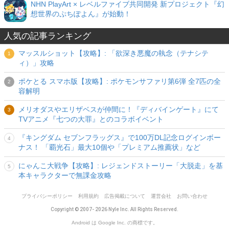
NHN PlayArt × レベルファイブ共同開発 新プロジェクト『幻
想世界のぷちぽよん』が始動！
人気の記事ランキング
マッスルショット【攻略】: 「欲深き悪魔の執念（テナシテ
ィ）」攻略
ポケとる スマホ版【攻略】: ポケモンサファリ第6弾 全7匹の全
容解明
メリオダスやエリザベスが仲間に！『ディバインゲート』にて
TVアニメ『七つの大罪』とのコラボイベント
『キングダム セブンフラッグス』で100万DL記念ログインボー
ナス！ 「覇光石」最大10個や「プレミアム推薦状」など
にゃんこ大戦争【攻略】: レジェンドストーリー「大脱走」を基
本キャラクターで無課金攻略
プライバシーポリシー
利用規約
広告掲載について
運営会社
お問い合わせ
Copyright © 2007- 2026 Nyle Inc. All Rights Reserved.
Android は Google Inc. の商標です。