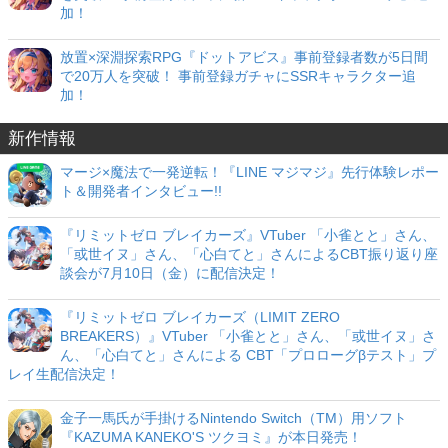
加！
放置×深淵探索RPG『ドットアビス』事前登録者数が5日間
で20万人を突破！ 事前登録ガチャにSSRキャラクター追
加！
新作情報
マージ×魔法で一発逆転！『LINE マジマジ』先行体験レポー
ト＆開発者インタビュー!!
『リミットゼロ ブレイカーズ』VTuber 「小雀とと」さん、
「或世イヌ」さん、「心白てと」さんによるCBT振り返り座
談会が7月10日（金）に配信決定！
『リミットゼロ ブレイカーズ（LIMIT ZERO
BREAKERS）』VTuber 「小雀とと」さん、「或世イヌ」さ
ん、「心白てと」さんによる CBT「プロローグβテスト」プ
レイ生配信決定！
金子一馬氏が手掛けるNintendo Switch（TM）用ソフト
『KAZUMA KANEKO'S ツクヨミ』が本日発売！