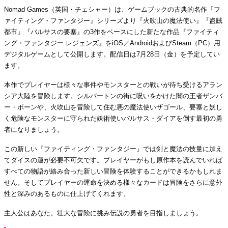
Nomad Games（英国・チェシャー）は、ゲームブックの古典的名作『フ
ァイティング・ファンタジー』シリーズより『火吹山の魔法使い』『盗賊
都市』『バルサスの要塞』の3作をベースにした新たな作品『ファイティ
ング・ファンタジー レジェンズ』をiOS／AndroidおよびSteam（PC）用
デジタルゲームとして公開します。配信日は7月28日（金）を予定してい
ます。
本作でプレイヤーは様々な事件やモンスターとの戦いが待ち受けるアラン
シア大陸を冒険します。シルバートンの街に呪いをかけた闇の王者ザンバ
ー・ボーンや、火吹山を冒険して住む悪の魔法使いザゴール、要塞と妖し
く危険なモンスターに守られた妖術使いバルサス・ダイアを倒す最初の勇
者になりましょう。
この新しい『ファイティング・ファンタジー』では剣と魔法の技量に加え
てダイスの運が必要不可欠です。プレイヤーがもし原作本を読んでいれば
すべての物語が絡み合った新しい冒険を体験することができるかもしれま
せん。そしてプレイヤーの運命を決める様々なカードは冒険をさらに意外
性と深みのあるものに仕上げてくれます。
主人公はあなた。壮大な冒険に挑み伝説の勇者を目指しましょう。