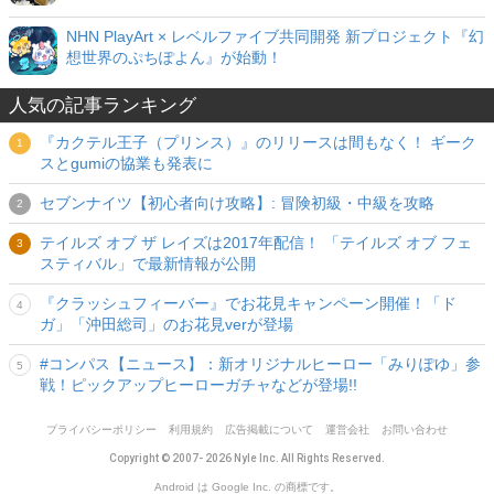
NHN PlayArt × レベルファイブ共同開発 新プロジェクト『幻
想世界のぷちぽよん』が始動！
人気の記事ランキング
『カクテル王子（プリンス）』のリリースは間もなく！ ギーク
スとgumiの協業も発表に
セブンナイツ【初心者向け攻略】: 冒険初級・中級を攻略
テイルズ オブ ザ レイズは2017年配信！ 「テイルズ オブ フェ
スティバル」で最新情報が公開
『クラッシュフィーバー』でお花見キャンペーン開催！「ド
ガ」「沖田総司」のお花見verが登場
#コンパス【ニュース】：新オリジナルヒーロー「みりぽゆ」参
戦！ピックアップヒーローガチャなどが登場!!
プライバシーポリシー
利用規約
広告掲載について
運営会社
お問い合わせ
Copyright © 2007- 2026 Nyle Inc. All Rights Reserved.
Android は Google Inc. の商標です。