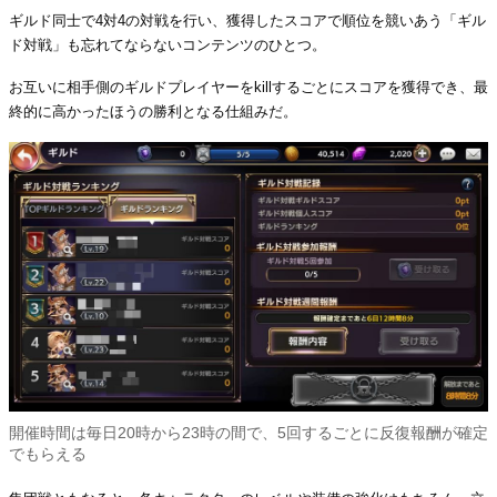
ギルド同士で4対4の対戦を行い、獲得したスコアで順位を競いあう「ギル
ド対戦」も忘れてならないコンテンツのひとつ。
お互いに相手側のギルドプレイヤーをkillするごとにスコアを獲得でき、最
終的に高かったほうの勝利となる仕組みだ。
開催時間は毎日20時から23時の間で、5回するごとに反復報酬が確定
でもらえる