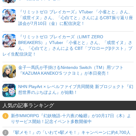
『リミットゼロ ブレイカーズ』VTuber 「小雀とと」さん、
「或世イヌ」さん、「心白てと」さんによるCBT振り返り座
談会が7月10日（金）に配信決定！
『リミットゼロ ブレイカーズ（LIMIT ZERO
BREAKERS）』VTuber 「小雀とと」さん、「或世イヌ」さ
ん、「心白てと」さんによる CBT「プロローグβテスト」プ
レイ生配信決定！
金子一馬氏が手掛けるNintendo Switch（TM）用ソフト
『KAZUMA KANEKO'S ツクヨミ』が本日発売！
NHN PlayArt × レベルファイブ共同開発 新プロジェクト『幻
想世界のぷちぽよん』が始動！
人気の記事ランキング
新作MMORPG『幻妖物語-十六夜の輪廻』が10月17日（木）よ
りサービス開始！記念イベント多数開催中
『駅メモ！』の「いわて×駅メモ！」キャンペーンに約4,700人