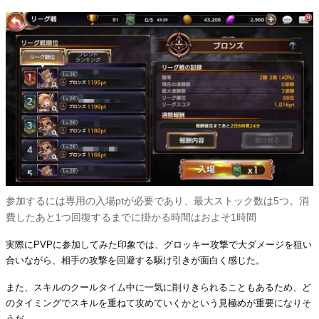
参加するには専用の入場ptが必要であり、最大ストック数は5つ。消
費したあと1つ回復するまでに掛かる時間はおよそ1時間
実際にPVPに参加してみた印象では、グロッキー攻撃で大ダメージを狙い
合いながら、相手の攻撃を回避する駆け引きが面白く感じた。
また、スキルのクールタイム中に一気に削りきられることもあるため、ど
のタイミングでスキルを重ねて攻めていくかという見極めが重要になりそ
うだ。