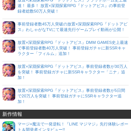
速！ 最多！ 放置×深淵探索RPG『ドットアビス』の事前登
録者総数50万人突破！
事前登録者数45万人突破の放置×深淵探索RPG『ドットアビ
ス』わしゃがなTVにて最速先行ゲームプレイ動画が公開！
放置×深淵探索RPG『ドットアビス』DMM GAMES史上最速
で事前登録者数40万人突破！ 事前登録ガチャに新SSRキャ
ラクター「フィルム」追加！
放置×深淵探索RPG『ドットアビス』事前登録者数が30万人
を突破！ 事前登録ガチャに新SSRキャラクター「ニナ」追
加！
放置×深淵探索RPG『ドットアビス』事前登録者数が5日間
で20万人を突破！ 事前登録ガチャにSSRキャラクター追
加！
新作情報
マージ×魔法で一発逆転！『LINE マジマジ』先行体験レポー
ト＆開発者インタビュー!!