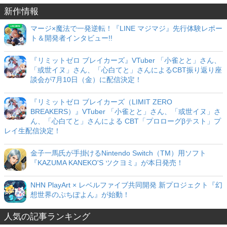
新作情報
マージ×魔法で一発逆転！『LINE マジマジ』先行体験レポー
ト＆開発者インタビュー!!
『リミットゼロ ブレイカーズ』VTuber 「小雀とと」さん、
「或世イヌ」さん、「心白てと」さんによるCBT振り返り座
談会が7月10日（金）に配信決定！
『リミットゼロ ブレイカーズ（LIMIT ZERO
BREAKERS）』VTuber 「小雀とと」さん、「或世イヌ」さ
ん、「心白てと」さんによる CBT「プロローグβテスト」プ
レイ生配信決定！
金子一馬氏が手掛けるNintendo Switch（TM）用ソフト
『KAZUMA KANEKO'S ツクヨミ』が本日発売！
NHN PlayArt × レベルファイブ共同開発 新プロジェクト『幻
想世界のぷちぽよん』が始動！
人気の記事ランキング