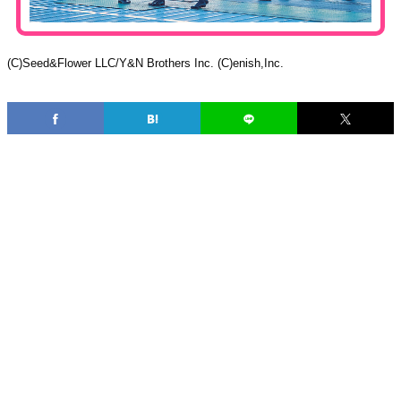
(C)Seed&Flower LLC/Y&N Brothers Inc. (C)enish,Inc.