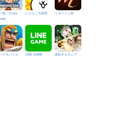
ノ国：Cross
にゃんこ大戦争
リネージュM
rlds
ードモバイル
LINE GAME
逆転オセロニア