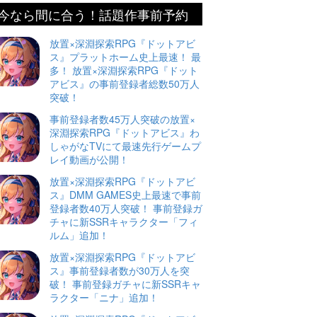
今なら間に合う！話題作事前予約
放置×深淵探索RPG『ドットアビ
ス』プラットホーム史上最速！ 最
多！ 放置×深淵探索RPG『ドット
アビス』の事前登録者総数50万人
突破！
事前登録者数45万人突破の放置×
深淵探索RPG『ドットアビス』わ
しゃがなTVにて最速先行ゲームプ
レイ動画が公開！
放置×深淵探索RPG『ドットアビ
ス』DMM GAMES史上最速で事前
登録者数40万人突破！ 事前登録ガ
チャに新SSRキャラクター「フィ
ルム」追加！
放置×深淵探索RPG『ドットアビ
ス』事前登録者数が30万人を突
破！ 事前登録ガチャに新SSRキャ
ラクター「ニナ」追加！