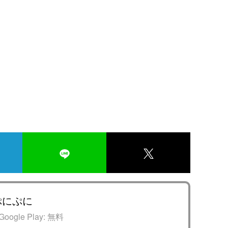
ぷにぷに
Google Play:
無料