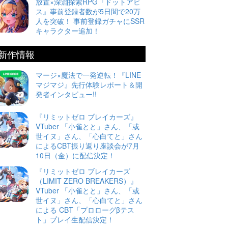
放置×深淵探索RPG『ドットアビ
ス』事前登録者数が5日間で20万
人を突破！ 事前登録ガチャにSSR
キャラクター追加！
新作情報
マージ×魔法で一発逆転！『LINE
マジマジ』先行体験レポート＆開
発者インタビュー!!
『リミットゼロ ブレイカーズ』
VTuber 「小雀とと」さん、「或
世イヌ」さん、「心白てと」さん
によるCBT振り返り座談会が7月
10日（金）に配信決定！
『リミットゼロ ブレイカーズ
（LIMIT ZERO BREAKERS）』
VTuber 「小雀とと」さん、「或
世イヌ」さん、「心白てと」さん
による CBT「プロローグβテス
ト」プレイ生配信決定！