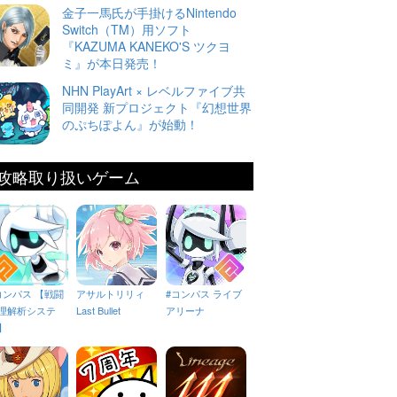
金子一馬氏が手掛けるNintendo
Switch（TM）用ソフト
『KAZUMA KANEKO'S ツクヨ
ミ』が本日発売！
NHN PlayArt × レベルファイブ共
同開発 新プロジェクト『幻想世界
のぷちぽよん』が始動！
攻略取り扱いゲーム
コンパス 【戦闘
アサルトリリィ
#コンパス ライブ
理解析システ
Last Bullet
アリーナ
】