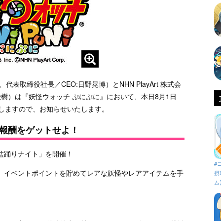
取締役社長／CEO:日野晃博）とNHN PlayArt 株式会
雅樹）は『妖怪ウォッチ ぷにぷに』において、本日8月1日
たしますので、お知らせいたします。
報酬をゲットせよ！
の盆踊りナイト」を開催！
#
、イベントポイントを貯めてレアな妖怪やレアアイテムを手
摂
ム