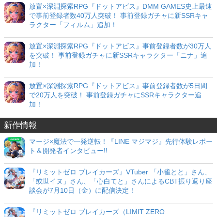
放置×深淵探索RPG『ドットアビス』DMM GAMES史上最速
で事前登録者数40万人突破！ 事前登録ガチャに新SSRキャ
ラクター「フィルム」追加！
放置×深淵探索RPG『ドットアビス』事前登録者数が30万人
を突破！ 事前登録ガチャに新SSRキャラクター「ニナ」追
加！
放置×深淵探索RPG『ドットアビス』事前登録者数が5日間
で20万人を突破！ 事前登録ガチャにSSRキャラクター追
加！
新作情報
マージ×魔法で一発逆転！『LINE マジマジ』先行体験レポー
ト＆開発者インタビュー!!
『リミットゼロ ブレイカーズ』VTuber 「小雀とと」さん、
「或世イヌ」さん、「心白てと」さんによるCBT振り返り座
談会が7月10日（金）に配信決定！
『リミットゼロ ブレイカーズ（LIMIT ZERO