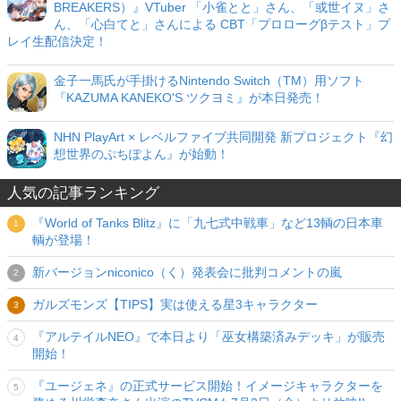
BREAKERS）』VTuber 「小雀とと」さん、「或世イヌ」さ
ん、「心白てと」さんによる CBT「プロローグβテスト」プ
レイ生配信決定！
金子一馬氏が手掛けるNintendo Switch（TM）用ソフト
『KAZUMA KANEKO'S ツクヨミ』が本日発売！
NHN PlayArt × レベルファイブ共同開発 新プロジェクト『幻
想世界のぷちぽよん』が始動！
人気の記事ランキング
『World of Tanks Blitz』に「九七式中戦車」など13輌の日本車
輌が登場！
新バージョンniconico（く）発表会に批判コメントの嵐
ガルズモンズ【TIPS】実は使える星3キャラクター
『アルテイルNEO』で本日より「巫女構築済みデッキ」が販売
開始！
『ユージェネ』の正式サービス開始！イメージキャラクターを