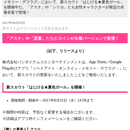
メモリー・デフラグ』において、新スカウト「はじける★夏色ガール」
を開催中だ。「アスナ」や「シリカ」たち女性キャラクターが限定の水
着衣装で登場！
2017年08月02日
本サイトはアフィリエイト広告を含みます。
「アスナ」や「直葉」たちヒロインが水着バージョンで登場！
［以下、リリースより］
株式会社バンダイナムコエンターテインメントは、App Store／Google
Play向けアプリ『ソードアート・オンライン－メモリー・デフラグ－』に
おいて、新スカウトの更新をいたしましたことをご報告いたします。
新スカウト「はじける★夏色ガール」を開催！
開催期間：開催中～2017年8月31日（木）14:59まで
※期間や内容は、予告なく変更する場合がございます。
※詳細はアプリ内インフォメーションをご確認ください。
【癒しの夏美人】アスナ