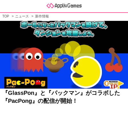
TOP
ニュース
新作情報
『GlassPon』と『パックマン』がコラボした
『PacPong』の配信が開始！