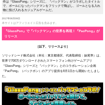
作は『GlassPong』シリーズに、『パックマン』がコラボしたタイトル
で、ボールになったパックマンをフリックで飛ばし、ゴールとなる入れ
物に投げ入れるカジュアルゲームだ。
2017年08月09日
本サイトはアフィリエイト広告を含みます。
『GlassPon』で『パックマン』の世界を再現！『PacPong』が
リリース
［以下、リリースより］
ソリッドシード株式会社（本社：東京都港区、代表取締役：妹尾準）は、
世界で700万ダウンロードされたスマートフォン向けゲームアプリ
『GlassPong』シリーズと『パックマン』とのコラボレーション企画
『PacPong』（パックポン）のアプリ提供を8月1日から開始いたしまし
た。