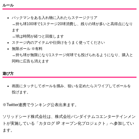
ルール
パックマンをある入れ物に入れたらステージクリア
→持ち球100球で1ステージ20球消費し、残りの球が多いと高得点になり
ます
→球は時間が経つと回復します
ステージ内のアイテムや仕掛けをうまく使ってください
無限ボール ※有料
→持ち球が無限になり1ステージ何球でも投げられるようになり、購入と
同時に広告も消えます
遊び方
画面にタッチしてボールを掴み、狙いを定めたらスワイプしてボールを
投げます。
※Twitter連携でランキング公表出来ます。
ソリッドシード株式会社は、株式会社バンダイナムコエンターテインメン
トが実施している「カタログ IP オープン化プロジェクト」へ参加してい
ます。