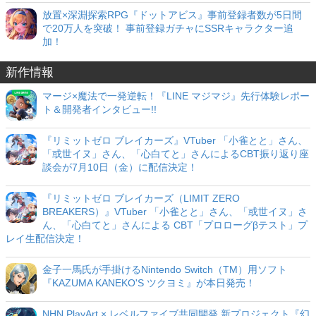
放置×深淵探索RPG『ドットアビス』事前登録者数が5日間
で20万人を突破！ 事前登録ガチャにSSRキャラクター追
加！
新作情報
マージ×魔法で一発逆転！『LINE マジマジ』先行体験レポー
ト＆開発者インタビュー!!
『リミットゼロ ブレイカーズ』VTuber 「小雀とと」さん、
「或世イヌ」さん、「心白てと」さんによるCBT振り返り座
談会が7月10日（金）に配信決定！
『リミットゼロ ブレイカーズ（LIMIT ZERO
BREAKERS）』VTuber 「小雀とと」さん、「或世イヌ」さ
ん、「心白てと」さんによる CBT「プロローグβテスト」プ
レイ生配信決定！
金子一馬氏が手掛けるNintendo Switch（TM）用ソフト
『KAZUMA KANEKO'S ツクヨミ』が本日発売！
NHN PlayArt × レベルファイブ共同開発 新プロジェクト『幻