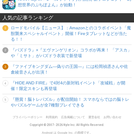
想世界のぷちぽよん』が始動！
人気の記事ランキング
ロードモバイル【ニュース】：Amazonとのコラボイベント「魔
獣襲来スペシャルイベント」開催！Fireタブレットなどが当た
る！！
『パズドラ』×『エヴァンゲリオン』コラボが再来！ 「アスカ」
や「ミサト」がパズドラ衣装で新登場
『ファイブキングダム―偽りの王国―』には松岡禎丞さんや佐
倉綾音さんが出演！
『HIDE AND FIRE』で4対4の新対戦イベント「攻城戦」が開
催！限定スキンも再登場
『懸賞！脳トレパズル』が配信開始！ スマホならではの脳トレ
やパズルゲームが全7種類プレイできる
プライバシーポリシー
利用規約
広告掲載について
運営会社
お問い合わせ
Copyright © 2007- 2026 Nyle Inc. All Rights Reserved.
Android は Google Inc. の商標です。