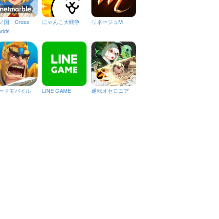
ノ国：Cross
にゃんこ大戦争
リネージュM
rlds
ードモバイル
LINE GAME
逆転オセロニア