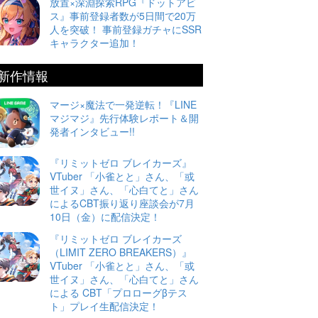
放置×深淵探索RPG『ドットアビ
ス』事前登録者数が5日間で20万
人を突破！ 事前登録ガチャにSSR
キャラクター追加！
新作情報
マージ×魔法で一発逆転！『LINE
マジマジ』先行体験レポート＆開
発者インタビュー!!
『リミットゼロ ブレイカーズ』
VTuber 「小雀とと」さん、「或
世イヌ」さん、「心白てと」さん
によるCBT振り返り座談会が7月
10日（金）に配信決定！
『リミットゼロ ブレイカーズ
（LIMIT ZERO BREAKERS）』
VTuber 「小雀とと」さん、「或
世イヌ」さん、「心白てと」さん
による CBT「プロローグβテス
ト」プレイ生配信決定！