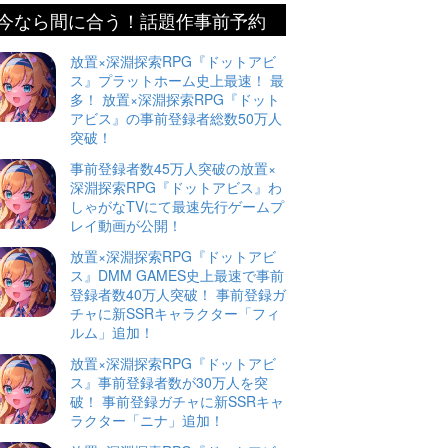
今なら間に合う！話題作事前予約
放置×深淵探索RPG『ドットアビ
ス』プラットホーム史上最速！ 最
多！ 放置×深淵探索RPG『ドット
アビス』の事前登録者総数50万人
突破！
事前登録者数45万人突破の放置×
深淵探索RPG『ドットアビス』わ
しゃがなTVにて最速先行ゲームプ
レイ動画が公開！
放置×深淵探索RPG『ドットアビ
ス』DMM GAMES史上最速で事前
登録者数40万人突破！ 事前登録ガ
チャに新SSRキャラクター「フィ
ルム」追加！
放置×深淵探索RPG『ドットアビ
ス』事前登録者数が30万人を突
破！ 事前登録ガチャに新SSRキャ
ラクター「ニナ」追加！