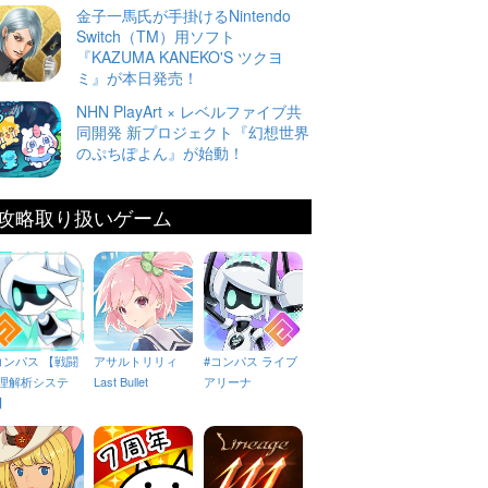
金子一馬氏が手掛けるNintendo
Switch（TM）用ソフト
『KAZUMA KANEKO'S ツクヨ
ミ』が本日発売！
NHN PlayArt × レベルファイブ共
同開発 新プロジェクト『幻想世界
のぷちぽよん』が始動！
攻略取り扱いゲーム
コンパス 【戦闘
アサルトリリィ
#コンパス ライブ
理解析システ
Last Bullet
アリーナ
】