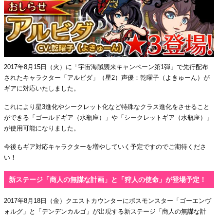
2017年8月15日（火）に「宇宙海賊襲来キャンペーン第1弾」で先行配布
されたキャラクター「アルビダ」（星2）声優：乾曜子（よきゅーん）が
ギアに対応いたしました。
これにより星3進化やシークレット化など特殊なクラス進化をさせること
ができる「ゴールドギア（水瓶座）」や「シークレットギア（水瓶座）」
が使用可能になりました。
今後もギア対応キャラクターを増やしていく予定ですのでご期待くださ
い！
新ステージ「商人の無謀な計画」と「狩人の使命」が登場予定！
2017年8月18日（金）クエストカウンターにボスモンスター「ゴーエンヴ
ォルグ」と「デンデンカルゴ」が出現する新ステージ「商人の無謀な計