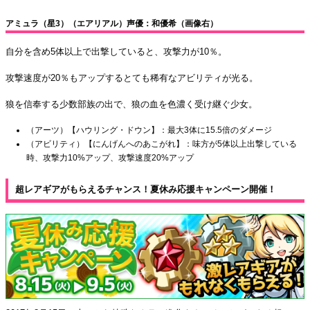
アミュラ（星3）（エアリアル）声優：和優希（画像右）
自分を含め5体以上で出撃していると、攻撃力が10％。
攻撃速度が20％もアップするとても稀有なアビリティが光る。
狼を信奉する少数部族の出で、狼の血を色濃く受け継ぐ少女。
（アーツ）【ハウリング・ドウン】：最大3体に15.5倍のダメージ
（アビリティ）【にんげんへのあこがれ】：味方が5体以上出撃している
時、攻撃力10%アップ、攻撃速度20%アップ
超レアギアがもらえるチャンス！夏休み応援キャンペーン開催！