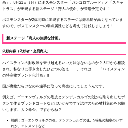
画」、8月21日（月）にボスモンスター「ガンゴロブルード」と「スキャ
トラス」が出現する新ステージ「狩人の使命」が登場予定です！
ボスモンスターが2体同時に出現するステージは難易度が高くなっていま
すので、ボスモンスターの弱点属性などを考えて討伐しましょう！
新ステージ「商人の無謀な計画」
依頼内容（依頼者：交易商人）
ハイスティンの財政難を乗り越えるいい方法はないものか？大臣から相談
され、私なりに導き出したひとつの答え……。それは……「ハイスティン
の特産物ブランド化計画」!!
国が魔物だらけなのを逆手に取って商売にしてしまうんです。
例えば、ゴーエンヴォルグの毛皮とデンデンカルゴの殻から削り出したボ
タンで作るブランドコートなどはいかがです？試作のため材料集めをお願
いします。大臣命令、ですからね？
報酬：ゴーエンヴォルグの魂、デンデンカルゴの魂、5等級の勲章のいず
れか、エレメントなど