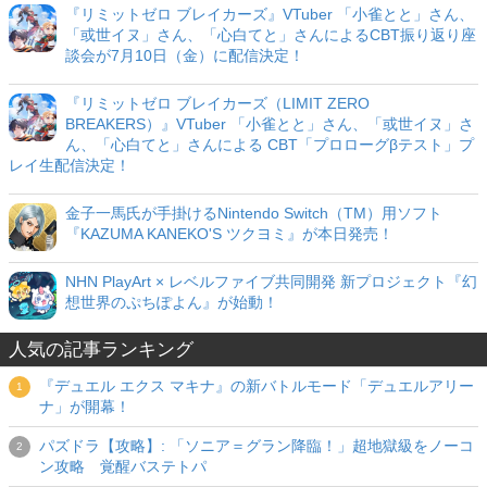
『リミットゼロ ブレイカーズ』VTuber 「小雀とと」さん、
「或世イヌ」さん、「心白てと」さんによるCBT振り返り座
談会が7月10日（金）に配信決定！
『リミットゼロ ブレイカーズ（LIMIT ZERO
BREAKERS）』VTuber 「小雀とと」さん、「或世イヌ」さ
ん、「心白てと」さんによる CBT「プロローグβテスト」プ
レイ生配信決定！
金子一馬氏が手掛けるNintendo Switch（TM）用ソフト
『KAZUMA KANEKO'S ツクヨミ』が本日発売！
NHN PlayArt × レベルファイブ共同開発 新プロジェクト『幻
想世界のぷちぽよん』が始動！
人気の記事ランキング
『デュエル エクス マキナ』の新バトルモード「デュエルアリー
ナ」が開幕！
パズドラ【攻略】: 「ソニア＝グラン降臨！」超地獄級をノーコ
ン攻略 覚醒バステトパ