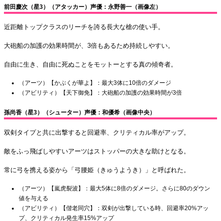
前田慶次（星3）（アタッカー）声優：永野善一（画像左）
近距離トップクラスのリーチを誇る長大な槍の使い手。
大砲船の加護の効果時間が、3倍もあるため持続しやすい。
自由に生き、自由に死ぬことをモットーとする真の傾奇者。
（アーツ）【かぶくが華よ】：最大3体に10倍のダメージ
（アビリティ）【天下御免】：大砲船の加護の効果時間が3倍
孫尚香（星3）（シューター）声優：和優希（画像中央）
双剣タイプと共に出撃すると回避率、クリティカル率がアップ。
敵をふっ飛ばしやすいアーツはストッパーの大きな助けとなる。
常に弓を携える姿から「弓腰姫（きゅうようき）」と呼ばれた。
（アーツ）【嵐虎裂波】：最大5体に8倍のダメージ。さらに80のダウン
値を与える
（アビリティ）【偕老同穴】：双剣が出撃している時、回避率20%アッ
プ、クリティカル発生率15%アップ