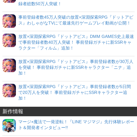
録者総数50万人突破！
事前登録者数45万人突破の放置×深淵探索RPG『ドットアビ
ス』わしゃがなTVにて最速先行ゲームプレイ動画が公開！
放置×深淵探索RPG『ドットアビス』DMM GAMES史上最速
で事前登録者数40万人突破！ 事前登録ガチャに新SSRキャ
ラクター「フィルム」追加！
放置×深淵探索RPG『ドットアビス』事前登録者数が30万人
を突破！ 事前登録ガチャに新SSRキャラクター「ニナ」追
加！
放置×深淵探索RPG『ドットアビス』事前登録者数が5日間
で20万人を突破！ 事前登録ガチャにSSRキャラクター追
加！
新作情報
マージ×魔法で一発逆転！『LINE マジマジ』先行体験レポー
ト＆開発者インタビュー!!