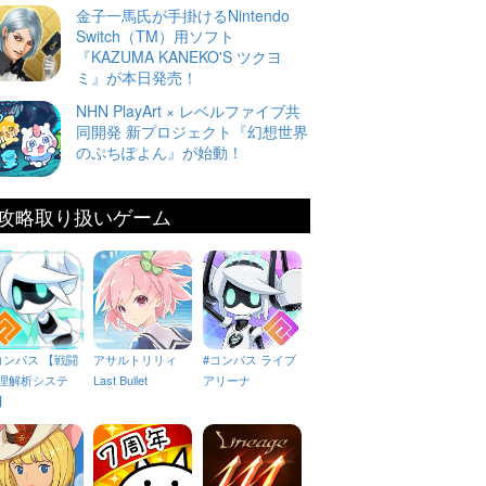
金子一馬氏が手掛けるNintendo
Switch（TM）用ソフト
『KAZUMA KANEKO'S ツクヨ
ミ』が本日発売！
NHN PlayArt × レベルファイブ共
同開発 新プロジェクト『幻想世界
のぷちぽよん』が始動！
攻略取り扱いゲーム
コンパス 【戦闘
アサルトリリィ
#コンパス ライブ
理解析システ
Last Bullet
アリーナ
】