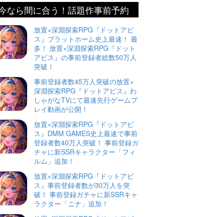
今なら間に合う！話題作事前予約
放置×深淵探索RPG『ドットアビ
ス』プラットホーム史上最速！ 最
多！ 放置×深淵探索RPG『ドット
アビス』の事前登録者総数50万人
突破！
事前登録者数45万人突破の放置×
深淵探索RPG『ドットアビス』わ
しゃがなTVにて最速先行ゲームプ
レイ動画が公開！
放置×深淵探索RPG『ドットアビ
ス』DMM GAMES史上最速で事前
登録者数40万人突破！ 事前登録ガ
チャに新SSRキャラクター「フィ
ルム」追加！
放置×深淵探索RPG『ドットアビ
ス』事前登録者数が30万人を突
破！ 事前登録ガチャに新SSRキャ
ラクター「ニナ」追加！