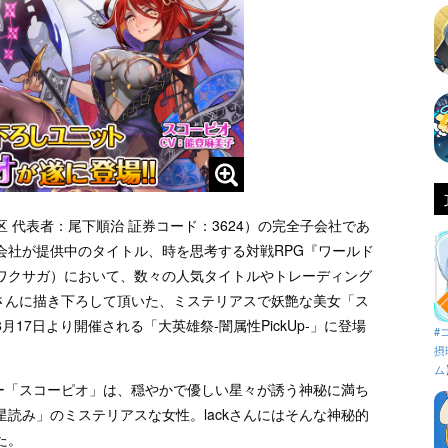
 代表者：尾下順治 証券コード：3624）の完全子会社であ
会社が提供中のタイトル、時を思考する対戦RPG『ワールド
：ワクサガ）において、数々の人気タイトルやトレーディング
kさんに描き下ろして頂いた、ミステリアスで妖艶な美女「ス
17日より開催される「大英雄祭-闇属性PickUp-」に登場
#
摂
ム
ター「スコーピオ」は、穏やかで優しい星々が誘う神秘に満ち
読み」のミステリアスな女性。lackさんにはそんな神秘的
た。