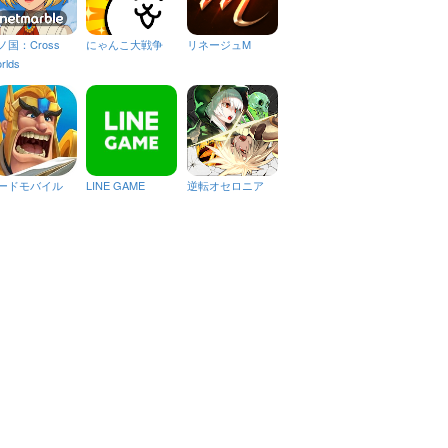
ノ国：Cross
にゃんこ大戦争
リネージュM
rlds
ードモバイル
LINE GAME
逆転オセロニア