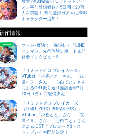
放置×深淵探索RPG『ドットアビ
ス』事前登録者数が5日間で20万
人を突破！ 事前登録ガチャにSSR
キャラクター追加！
新作情報
マージ×魔法で一発逆転！『LINE
マジマジ』先行体験レポート＆開
発者インタビュー!!
『リミットゼロ ブレイカーズ』
VTuber 「小雀とと」さん、「或
世イヌ」さん、「心白てと」さん
によるCBT振り返り座談会が7月
10日（金）に配信決定！
『リミットゼロ ブレイカーズ
（LIMIT ZERO BREAKERS）』
VTuber 「小雀とと」さん、「或
世イヌ」さん、「心白てと」さん
による CBT「プロローグβテス
ト」プレイ生配信決定！