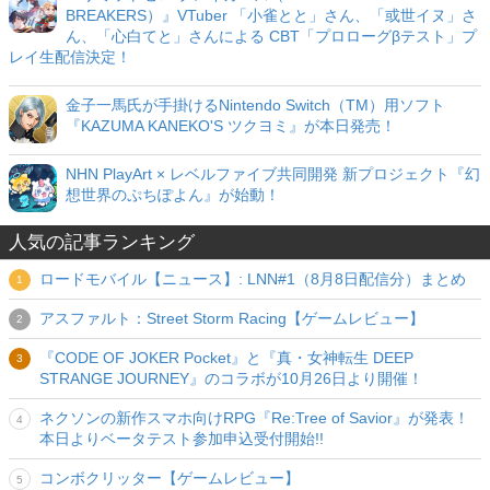
BREAKERS）』VTuber 「小雀とと」さん、「或世イヌ」さ
ん、「心白てと」さんによる CBT「プロローグβテスト」プ
レイ生配信決定！
金子一馬氏が手掛けるNintendo Switch（TM）用ソフト
『KAZUMA KANEKO'S ツクヨミ』が本日発売！
NHN PlayArt × レベルファイブ共同開発 新プロジェクト『幻
想世界のぷちぽよん』が始動！
人気の記事ランキング
ロードモバイル【ニュース】: LNN#1（8月8日配信分）まとめ
アスファルト：Street Storm Racing【ゲームレビュー】
『CODE OF JOKER Pocket』と『真・女神転生 DEEP
STRANGE JOURNEY』のコラボが10月26日より開催！
ネクソンの新作スマホ向けRPG『Re:Tree of Savior』が発表！
本日よりベータテスト参加申込受付開始!!
コンボクリッター【ゲームレビュー】