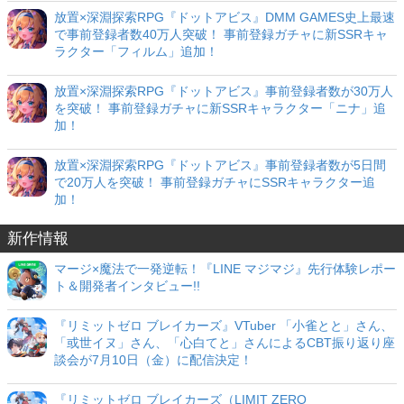
放置×深淵探索RPG『ドットアビス』DMM GAMES史上最速
で事前登録者数40万人突破！ 事前登録ガチャに新SSRキャ
ラクター「フィルム」追加！
放置×深淵探索RPG『ドットアビス』事前登録者数が30万人
を突破！ 事前登録ガチャに新SSRキャラクター「ニナ」追
加！
放置×深淵探索RPG『ドットアビス』事前登録者数が5日間
で20万人を突破！ 事前登録ガチャにSSRキャラクター追
加！
新作情報
マージ×魔法で一発逆転！『LINE マジマジ』先行体験レポー
ト＆開発者インタビュー!!
『リミットゼロ ブレイカーズ』VTuber 「小雀とと」さん、
「或世イヌ」さん、「心白てと」さんによるCBT振り返り座
談会が7月10日（金）に配信決定！
『リミットゼロ ブレイカーズ（LIMIT ZERO