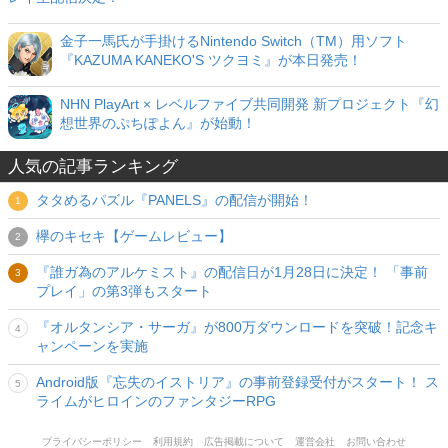
金子一馬氏が手掛けるNintendo Switch（TM）用ソフト
『KAZUMA KANEKO'S ツクヨミ』が本日発売！
NHN PlayArt × レベルファイブ共同開発 新プロジェクト『幻
想世界のぷちぽよん』が始動！
人気の記事ランキング
タタめるパズル『PANELS』の配信が開始！
欅のキセキ【ゲームレビュー】
『誰ガ為のアルケミスト』の配信日が1月28日に決定！ 「事前
プレイ」の第3弾もスタート
『オルタンシア・サーガ』が800万ダウンロードを突破！記念キ
ャンペーンを実施
Android版『忘失のイストリア』の事前登録受付がスタート！ ス
ライムがヒロインのファンタジーRPG
プライバシーポリシー
利用規約
広告掲載について
運営会社
お問い合わせ