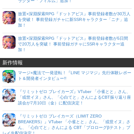
ラクター「フィルム」追加！
放置×深淵探索RPG『ドットアビス』事前登録者数が30万人
を突破！ 事前登録ガチャに新SSRキャラクター「ニナ」追
加！
放置×深淵探索RPG『ドットアビス』事前登録者数が5日間
で20万人を突破！ 事前登録ガチャにSSRキャラクター追
加！
新作情報
マージ×魔法で一発逆転！『LINE マジマジ』先行体験レポー
ト＆開発者インタビュー!!
『リミットゼロ ブレイカーズ』VTuber 「小雀とと」さん、
「或世イヌ」さん、「心白てと」さんによるCBT振り返り座
談会が7月10日（金）に配信決定！
『リミットゼロ ブレイカーズ（LIMIT ZERO
BREAKERS）』VTuber 「小雀とと」さん、「或世イヌ」さ
ん、「心白てと」さんによる CBT「プロローグβテスト」プ
レイ生配信決定！