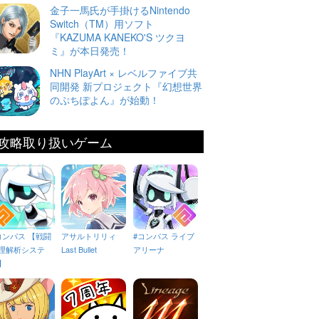
金子一馬氏が手掛けるNintendo
Switch（TM）用ソフト
『KAZUMA KANEKO'S ツクヨ
ミ』が本日発売！
NHN PlayArt × レベルファイブ共
同開発 新プロジェクト『幻想世界
のぷちぽよん』が始動！
攻略取り扱いゲーム
コンパス 【戦闘
アサルトリリィ
#コンパス ライブ
理解析システ
Last Bullet
アリーナ
】