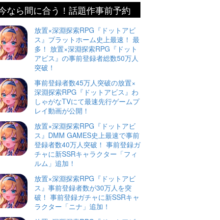
今なら間に合う！話題作事前予約
放置×深淵探索RPG『ドットアビ
ス』プラットホーム史上最速！ 最
多！ 放置×深淵探索RPG『ドット
アビス』の事前登録者総数50万人
突破！
事前登録者数45万人突破の放置×
深淵探索RPG『ドットアビス』わ
しゃがなTVにて最速先行ゲームプ
レイ動画が公開！
放置×深淵探索RPG『ドットアビ
ス』DMM GAMES史上最速で事前
登録者数40万人突破！ 事前登録ガ
チャに新SSRキャラクター「フィ
ルム」追加！
放置×深淵探索RPG『ドットアビ
ス』事前登録者数が30万人を突
破！ 事前登録ガチャに新SSRキャ
ラクター「ニナ」追加！