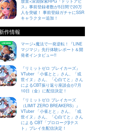
放置×深淵探索RPG『ドットアビ
ス』事前登録者数が5日間で20万
人を突破！ 事前登録ガチャにSSR
キャラクター追加！
新作情報
マージ×魔法で一発逆転！『LINE
マジマジ』先行体験レポート＆開
発者インタビュー!!
『リミットゼロ ブレイカーズ』
VTuber 「小雀とと」さん、「或
世イヌ」さん、「心白てと」さん
によるCBT振り返り座談会が7月
10日（金）に配信決定！
『リミットゼロ ブレイカーズ
（LIMIT ZERO BREAKERS）』
VTuber 「小雀とと」さん、「或
世イヌ」さん、「心白てと」さん
による CBT「プロローグβテス
ト」プレイ生配信決定！