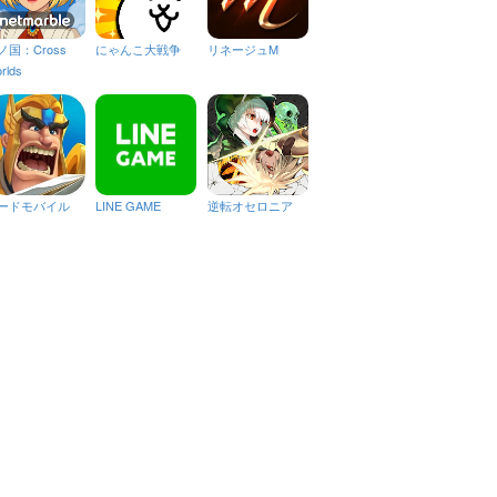
ノ国：Cross
にゃんこ大戦争
リネージュM
rlds
ードモバイル
LINE GAME
逆転オセロニア