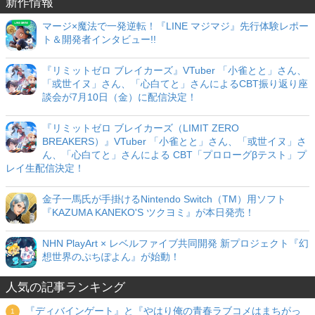
新作情報
マージ×魔法で一発逆転！『LINE マジマジ』先行体験レポー
ト＆開発者インタビュー!!
『リミットゼロ ブレイカーズ』VTuber 「小雀とと」さん、
「或世イヌ」さん、「心白てと」さんによるCBT振り返り座
談会が7月10日（金）に配信決定！
『リミットゼロ ブレイカーズ（LIMIT ZERO
BREAKERS）』VTuber 「小雀とと」さん、「或世イヌ」さ
ん、「心白てと」さんによる CBT「プロローグβテスト」プ
レイ生配信決定！
金子一馬氏が手掛けるNintendo Switch（TM）用ソフト
『KAZUMA KANEKO'S ツクヨミ』が本日発売！
NHN PlayArt × レベルファイブ共同開発 新プロジェクト『幻
想世界のぷちぽよん』が始動！
人気の記事ランキング
『ディバインゲート』と『やはり俺の青春ラブコメはまちがっ