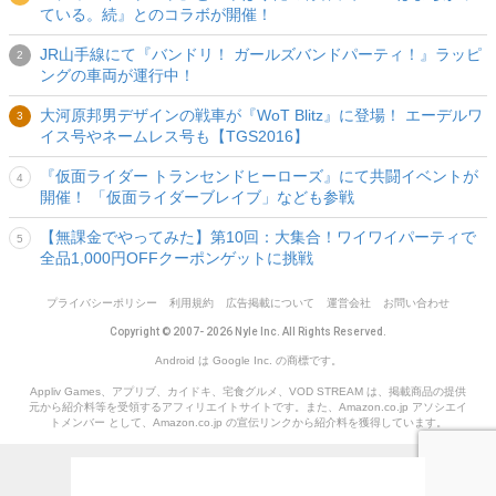
ている。続』とのコラボが開催！
JR山手線にて『バンドリ！ ガールズバンドパーティ！』ラッピ
ングの車両が運行中！
大河原邦男デザインの戦車が『WoT Blitz』に登場！ エーデルワ
イス号やネームレス号も【TGS2016】
『仮面ライダー トランセンドヒーローズ』にて共闘イベントが
開催！ 「仮面ライダーブレイブ」なども参戦
【無課金でやってみた】第10回：大集合！ワイワイパーティで
全品1,000円OFFクーポンゲットに挑戦
プライバシーポリシー
利用規約
広告掲載について
運営会社
お問い合わせ
Copyright © 2007- 2026 Nyle Inc. All Rights Reserved.
Android は Google Inc. の商標です。
Appliv Games、アプリブ、カイドキ、宅食グルメ、VOD STREAM は、掲載商品の提供
元から紹介料等を受領するアフィリエイトサイトです。また、Amazon.co.jp アソシエイ
トメンバー として、Amazon.co.jp の宣伝リンクから紹介料を獲得しています。