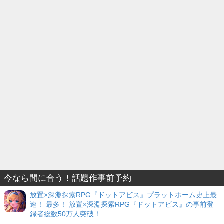
今なら間に合う！話題作事前予約
放置×深淵探索RPG『ドットアビス』プラットホーム史上最
速！ 最多！ 放置×深淵探索RPG『ドットアビス』の事前登
録者総数50万人突破！