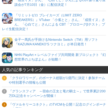
「或世イヌ」さん、「心白てと」さんによるCBT振り返り座
談会が7月10日（金）に配信決定！
『リミットゼロ ブレイカーズ（LIMIT ZERO
BREAKERS）』VTuber 「小雀とと」さん、「或世イヌ」さ
ん、「心白てと」さんによる CBT「プロローグβテスト」プ
レイ生配信決定！
金子一馬氏が手掛けるNintendo Switch（TM）用ソフト
『KAZUMA KANEKO'S ツクヨミ』が本日発売！
NHN PlayArt × レベルファイブ共同開発 新プロジェクト『幻
想世界のぷちぽよん』が始動！
人気の記事ランキング
「クラロワリーグ」のボーナス総額が1億円に決定！参加チーム
や特別選手の情報も公開
『グランスフィア ～宿命の王女と竜の騎士～』で世界累計200
万DL記念キャンペーンが開催！
『ヴァルキリーコネクト』のTVCMを公開！記念ログインボーナ