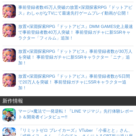
事前登録者数45万人突破の放置×深淵探索RPG『ドットアビ
ス』わしゃがなTVにて最速先行ゲームプレイ動画が公開！
放置×深淵探索RPG『ドットアビス』DMM GAMES史上最速
で事前登録者数40万人突破！ 事前登録ガチャに新SSRキャ
ラクター「フィルム」追加！
放置×深淵探索RPG『ドットアビス』事前登録者数が30万人
を突破！ 事前登録ガチャに新SSRキャラクター「ニナ」追
加！
放置×深淵探索RPG『ドットアビス』事前登録者数が5日間
で20万人を突破！ 事前登録ガチャにSSRキャラクター追
加！
新作情報
マージ×魔法で一発逆転！『LINE マジマジ』先行体験レポー
ト＆開発者インタビュー!!
『リミットゼロ ブレイカーズ』VTuber 「小雀とと」さん、