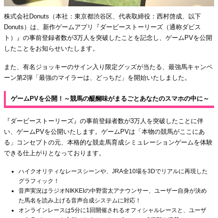
株式会社Donuts（本社：東京都渋谷区、代表取締役：西村啓成、以下
Donuts）は、新作ゲームアプリ『ダービーストーリーズ（通称ダビス
ト）』の事前登録者数が3万人を突破したことを記念し、ゲームPVを公開
したことをお知らせいたします。
また、有名ジョッキーのサイン入り限定グッズが当たる、最強馬キャンペ
ーン第2弾「最強のマイラーは、どっちだ」を開始いたしました。
ゲームPVを公開！～競馬の醍醐味がまるごとあなたのスマホの中に～
『ダービーストーリーズ』の事前登録者数が3万人を突破したことに伴
い、ゲームPVを公開いたします。ゲームPVは「本物の競馬がここにあ
る」コンセプトの元、本格的な競走馬育成シミュレーションゲームを体験
できる仕上がりとなっております。
ハイクオリティなレースシーンや、JRA全10場を3Dでリアルに再現した
グラフィック！
音声実況はラジオNIKKEIの中野雷太アナウンサー、ユーザー自身が決め
た馬名を読み上げる音声合成システムに対応！
オンラインレースは5分に1回開催されるオフィシャルレースと、ユーザ