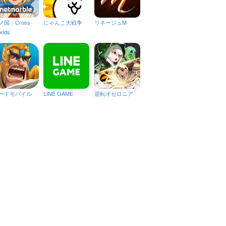
ノ国：Cross
にゃんこ大戦争
リネージュM
rlds
ードモバイル
LINE GAME
逆転オセロニア