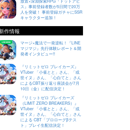
放置×深淵探索RPG『ドットアビ
ス』事前登録者数が5日間で20万
人を突破！ 事前登録ガチャにSSR
キャラクター追加！
新作情報
マージ×魔法で一発逆転！『LINE
マジマジ』先行体験レポート＆開
発者インタビュー!!
『リミットゼロ ブレイカーズ』
VTuber 「小雀とと」さん、「或
世イヌ」さん、「心白てと」さん
によるCBT振り返り座談会が7月
10日（金）に配信決定！
『リミットゼロ ブレイカーズ
（LIMIT ZERO BREAKERS）』
VTuber 「小雀とと」さん、「或
世イヌ」さん、「心白てと」さん
による CBT「プロローグβテス
ト」プレイ生配信決定！