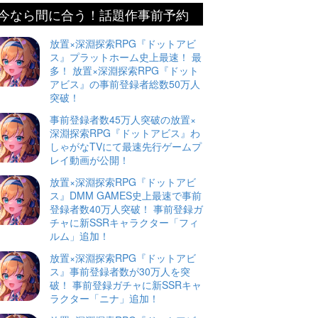
今なら間に合う！話題作事前予約
放置×深淵探索RPG『ドットアビ
ス』プラットホーム史上最速！ 最
多！ 放置×深淵探索RPG『ドット
アビス』の事前登録者総数50万人
突破！
事前登録者数45万人突破の放置×
深淵探索RPG『ドットアビス』わ
しゃがなTVにて最速先行ゲームプ
レイ動画が公開！
放置×深淵探索RPG『ドットアビ
ス』DMM GAMES史上最速で事前
登録者数40万人突破！ 事前登録ガ
チャに新SSRキャラクター「フィ
ルム」追加！
放置×深淵探索RPG『ドットアビ
ス』事前登録者数が30万人を突
破！ 事前登録ガチャに新SSRキャ
ラクター「ニナ」追加！