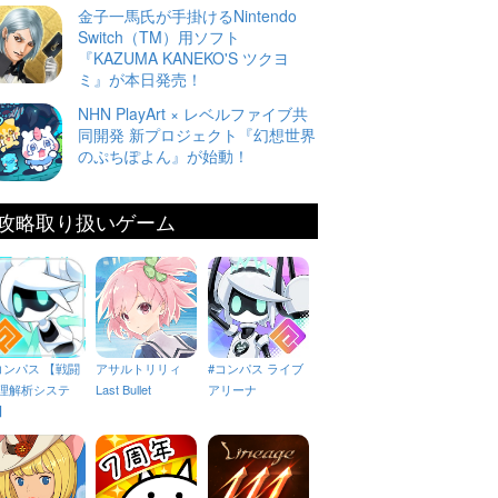
金子一馬氏が手掛けるNintendo
Switch（TM）用ソフト
『KAZUMA KANEKO'S ツクヨ
ミ』が本日発売！
NHN PlayArt × レベルファイブ共
同開発 新プロジェクト『幻想世界
のぷちぽよん』が始動！
攻略取り扱いゲーム
コンパス 【戦闘
アサルトリリィ
#コンパス ライブ
理解析システ
Last Bullet
アリーナ
】