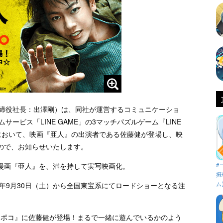
取締役社長：出澤剛）は、同社が運営するコミュニケーショ
サービス「LINE GAME」の3マッチパズルゲーム『LINE
無料）において、映画『亜人』の出演者である佐藤健が登場し、映
ので、お知らせいたします。
漫画『亜人』を、満を持して実写映画化。
#
摂
ム
7年9月30日（土）から全国東宝系にてロードショーとなる注
ポコポコ』に佐藤健が登場！まるで一緒に遊んでいるかのよう