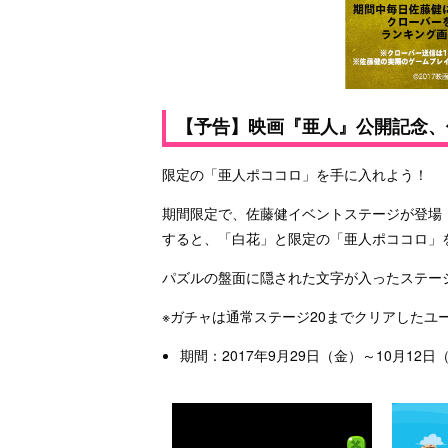
【予告】映画『亜人』公開記念、
限定の「亜人ポココロ」を手に入れよう！
期間限定で、佐藤健イベントステージが登場
すると、「白花」と限定の「亜人ポココロ」
パズルの盤面に隠された文字が入ったステー
※ガチャは通常ステージ20までクリアしたユ
期間：2017年9月29日（金）～10月12日（