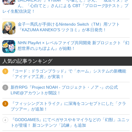
BREAKERS）』VTuber 「小雀とと」さん、「或世イヌ」さ
ん、「心白てと」さんによる CBT「プロローグβテスト」プ
レイ生配信決定！
金子一馬氏が手掛けるNintendo Switch（TM）用ソフト
『KAZUMA KANEKO'S ツクヨミ』が本日発売！
NHN PlayArt × レベルファイブ共同開発 新プロジェクト『幻
想世界のぷちぽよん』が始動！
人気の記事ランキング
『コード：ドラゴンブラッド』で「ホーム」システムの新機能
「アイディア工房」が実装！
新作RPG『Project NOAH - プロジェクト・ノア -』の公式
LINE@アカウントが開設！
『フィッシングストライク』に深海をコンセプトにした「クラ
ブツアー」が追加！
『GODGAMES』にてペガサスやキマイラなどの「幻獣」ユニッ
トが登場！ 新コンテンツ「試練」も追加