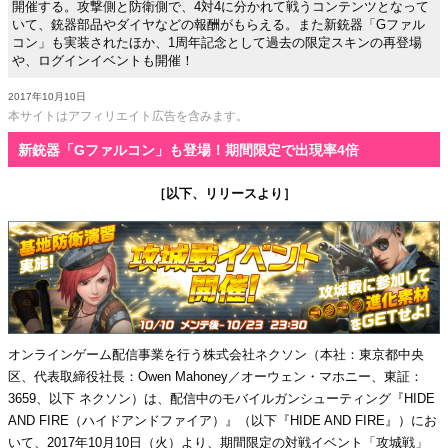
開催する。攻撃側と防衛側で、4対4に分かれて戦うコンテンツとなって
いて、銃器部品やダイヤなどの報酬がもらえる。また新銃器「Gファル
コン」も実装されたほか、1周年記念として過去の限定スキンの再登場
や、ログインイベントも開催！
2017年10月10日
本サイトはアフィリエイト広告を含みます。
新銃器「Gファルコン」も登場！期間限定で出現率4倍
［以下、リリースより］
オンラインゲーム配信事業を行う株式会社ネクソン（本社：東京都中央
区、代表取締役社長：Owen Mahoney／オーウェン・マホニー、東証：
3659、以下 ネクソン）は、配信中のモバイルガンシューティング『HIDE
AND FIRE（ハイドアンドファイア）』（以下『HIDE AND FIRE』）にお
いて、2017年10月10日（火）より、期間限定の対戦イベント「攻城戦」