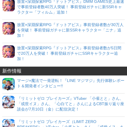
放置×深淵探索RPG『ドットアビス』DMM GAMES史上最速
で事前登録者数40万人突破！ 事前登録ガチャに新SSRキャ
ラクター「フィルム」追加！
放置×深淵探索RPG『ドットアビス』事前登録者数が30万人
を突破！ 事前登録ガチャに新SSRキャラクター「ニナ」追
加！
放置×深淵探索RPG『ドットアビス』事前登録者数が5日間
で20万人を突破！ 事前登録ガチャにSSRキャラクター追
加！
新作情報
マージ×魔法で一発逆転！『LINE マジマジ』先行体験レポー
ト＆開発者インタビュー!!
『リミットゼロ ブレイカーズ』VTuber 「小雀とと」さん、
「或世イヌ」さん、「心白てと」さんによるCBT振り返り座
談会が7月10日（金）に配信決定！
『リミットゼロ ブレイカーズ（LIMIT ZERO