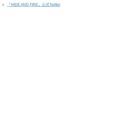
『HIDE AND FIRE』公式Twitter