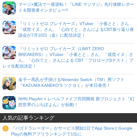
マージ×魔法で一発逆転！『LINE マジマジ』先行体験レポー
ト＆開発者インタビュー!!
『リミットゼロ ブレイカーズ』VTuber 「小雀とと」さん、
「或世イヌ」さん、「心白てと」さんによるCBT振り返り座
談会が7月10日（金）に配信決定！
『リミットゼロ ブレイカーズ（LIMIT ZERO
BREAKERS）』VTuber 「小雀とと」さん、「或世イヌ」さ
ん、「心白てと」さんによる CBT「プロローグβテスト」プ
レイ生配信決定！
金子一馬氏が手掛けるNintendo Switch（TM）用ソフト
『KAZUMA KANEKO'S ツクヨミ』が本日発売！
NHN PlayArt × レベルファイブ共同開発 新プロジェクト『幻
想世界のぷちぽよん』が始動！
人気の記事ランキング
『パズドラレーダー』がサービス開始1日でApp StoreとGoogle
Playの無料アプリランキングで1位に