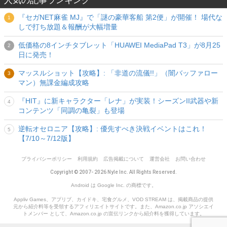
人気の記事ランキング
『セガNET麻雀 MJ』で「謎の豪華客船 第2便」が開催！ 場代な
しで打ち放題＆報酬が大幅増量
低価格の8インチタブレット「HUAWEI MediaPad T3」が8月25
日に発売！
マッスルショット【攻略】: 「非道の流儀!!」（闇バッファロー
マン）無課金編成攻略
『HIT』に新キャラクター「レナ」が実装！シーズンII武器や新
コンテンツ「同調の亀裂」も登場
逆転オセロニア【攻略】: 優先すべき決戦イベントはこれ！
【7/10～7/12版】
プライバシーポリシー
利用規約
広告掲載について
運営会社
お問い合わせ
Copyright © 2007- 2026 Nyle Inc. All Rights Reserved.
Android は Google Inc. の商標です。
Appliv Games、アプリブ、カイドキ、宅食グルメ、VOD STREAM は、掲載商品の提供
元から紹介料等を受領するアフィリエイトサイトです。また、Amazon.co.jp アソシエイ
トメンバー として、Amazon.co.jp の宣伝リンクから紹介料を獲得しています。