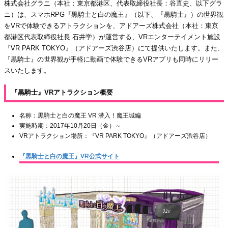
株式会社グラニ（本社：東京都港区、代表取締役社長：谷直史、以下グラ
ニ）は、スマホRPG『黒騎士と白の魔王』（以下、『黒騎士』）の世界観
をVRで体験できるアトラクションを、アドアーズ株式会社（本社：東京
都港区代表取締役社長 石井学）が運営する、VRエンターテイメント施設
『VR PARK TOKYO』（アドアーズ渋谷店）にて提供いたします。また、
『黒騎士』の世界観が手軽に動画で体験できるVRアプリも同時にリリー
スいたします。
『黒騎士』VRアトラクション概要
名称：黒騎士と白の魔王 VR 潜入！魔王城編
実施時期：2017年10月20日（金）～
VRアトラクション場所：『VR PARK TOKYO』（アドアーズ渋谷店）
『黒騎士と白の魔王』VR公式サイト