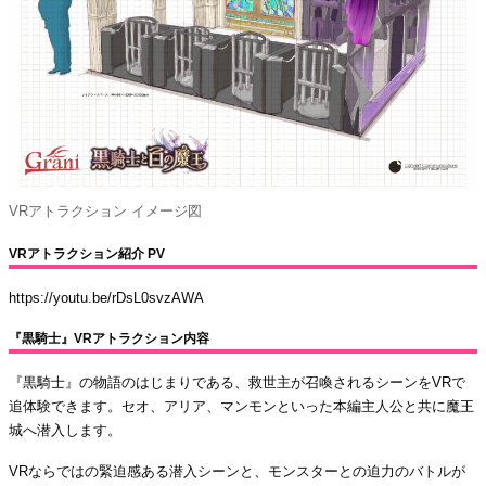
VRアトラクション イメージ図
VRアトラクション紹介 PV
https://youtu.be/rDsL0svzAWA
『黒騎士』VRアトラクション内容
『黒騎士』の物語のはじまりである、救世主が召喚されるシーンをVRで
追体験できます。セオ、アリア、マンモンといった本編主人公と共に魔王
城へ潜入します。
VRならではの緊迫感ある潜入シーンと、モンスターとの迫力のバトルが