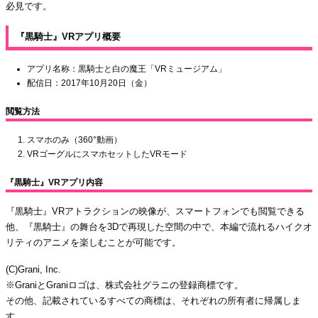
必見です。
『黒騎士』VRアプリ概要
アプリ名称：黒騎士と白の魔王「VRミュージアム」
配信日：2017年10月20日（金）
閲覧方法
スマホのみ（360°動画）
VRゴーグルにスマホセットしたVRモード
『黒騎士』VRアプリ内容
『黒騎士』VRアトラクションの映像が、スマートフォンでも閲覧できる
他、『黒騎士』の舞台を3Dで再現した空間の中で、本編で流れるハイクオ
リティのアニメを楽しむことが可能です。
(C)Grani, Inc.
※GraniとGraniロゴは、株式会社グラニの登録商標です。
その他、記載されているすべての商標は、それぞれの所有者に帰属しま
す。