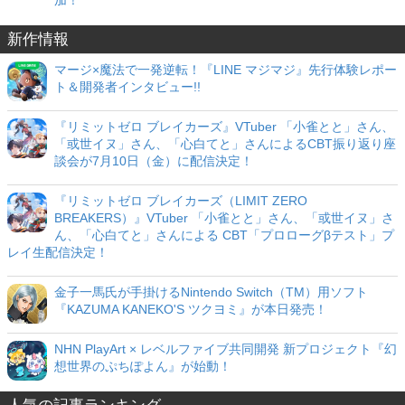
新作情報
マージ×魔法で一発逆転！『LINE マジマジ』先行体験レポー
ト＆開発者インタビュー!!
『リミットゼロ ブレイカーズ』VTuber 「小雀とと」さん、
「或世イヌ」さん、「心白てと」さんによるCBT振り返り座
談会が7月10日（金）に配信決定！
『リミットゼロ ブレイカーズ（LIMIT ZERO
BREAKERS）』VTuber 「小雀とと」さん、「或世イヌ」さ
ん、「心白てと」さんによる CBT「プロローグβテスト」プ
レイ生配信決定！
金子一馬氏が手掛けるNintendo Switch（TM）用ソフト
『KAZUMA KANEKO'S ツクヨミ』が本日発売！
NHN PlayArt × レベルファイブ共同開発 新プロジェクト『幻
想世界のぷちぽよん』が始動！