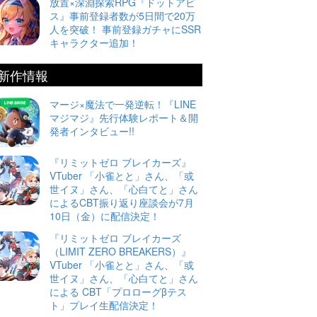
放置×深淵探索RPG『ドットアビ
ス』事前登録者数が5日間で20万
人を突破！ 事前登録ガチャにSSR
キャラクター追加！
新作情報
マージ×魔法で一発逆転！『LINE
マジマジ』先行体験レポート＆開
発者インタビュー!!
『リミットゼロ ブレイカーズ』
VTuber 「小雀とと」さん、「或
世イヌ」さん、「心白てと」さん
によるCBT振り返り座談会が7月
10日（金）に配信決定！
『リミットゼロ ブレイカーズ
（LIMIT ZERO BREAKERS）』
VTuber 「小雀とと」さん、「或
世イヌ」さん、「心白てと」さん
による CBT「プロローグβテス
ト」プレイ生配信決定！