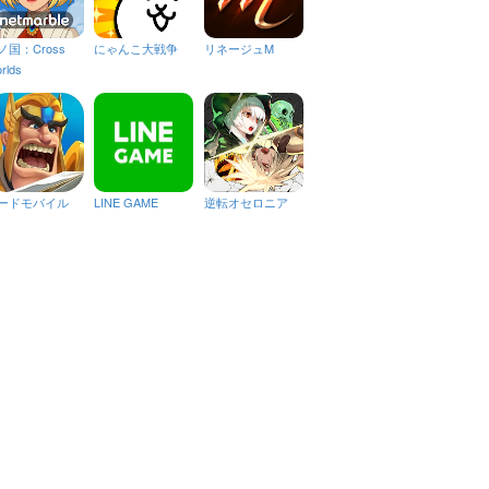
ノ国：Cross
にゃんこ大戦争
リネージュM
rlds
ードモバイル
LINE GAME
逆転オセロニア