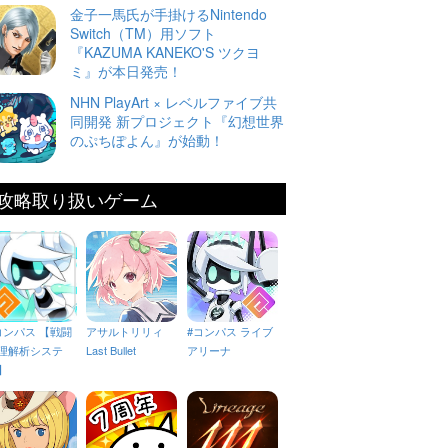
金子一馬氏が手掛けるNintendo
Switch（TM）用ソフト
『KAZUMA KANEKO'S ツクヨ
ミ』が本日発売！
NHN PlayArt × レベルファイブ共
同開発 新プロジェクト『幻想世界
のぷちぽよん』が始動！
攻略取り扱いゲーム
コンパス 【戦闘
アサルトリリィ
#コンパス ライブ
理解析システ
Last Bullet
アリーナ
】