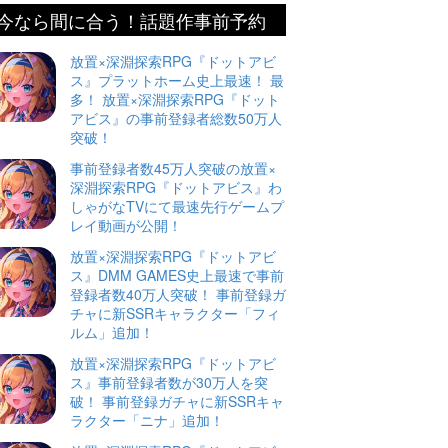
今なら間に合う！話題作事前予約
放置×深淵探索RPG『ドットアビ
ス』プラットホーム史上最速！ 最
多！ 放置×深淵探索RPG『ドット
アビス』の事前登録者総数50万人
突破！
事前登録者数45万人突破の放置×
深淵探索RPG『ドットアビス』わ
しゃがなTVにて最速先行ゲームプ
レイ動画が公開！
放置×深淵探索RPG『ドットアビ
ス』DMM GAMES史上最速で事前
登録者数40万人突破！ 事前登録ガ
チャに新SSRキャラクター「フィ
ルム」追加！
放置×深淵探索RPG『ドットアビ
ス』事前登録者数が30万人を突
破！ 事前登録ガチャに新SSRキャ
ラクター「ニナ」追加！