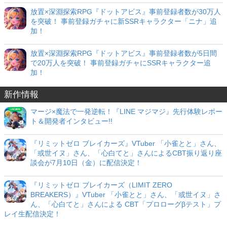
放置×深淵探索RPG『ドットアビス』事前登録者数が30万人
を突破！ 事前登録ガチャに新SSRキャラクター「ニナ」追
加！
放置×深淵探索RPG『ドットアビス』事前登録者数が5日間
で20万人を突破！ 事前登録ガチャにSSRキャラクター追
加！
新作情報
マージ×魔法で一発逆転！『LINE マジマジ』先行体験レポー
ト＆開発者インタビュー!!
『リミットゼロ ブレイカーズ』VTuber 「小雀とと」さん、
「或世イヌ」さん、「心白てと」さんによるCBT振り返り座
談会が7月10日（金）に配信決定！
『リミットゼロ ブレイカーズ（LIMIT ZERO
BREAKERS）』VTuber 「小雀とと」さん、「或世イヌ」さ
ん、「心白てと」さんによる CBT「プロローグβテスト」プ
レイ生配信決定！