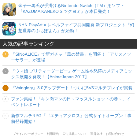
金子一馬氏が手掛けるNintendo Switch（TM）用ソフト
『KAZUMA KANEKO'S ツクヨミ』が本日発売！
NHN PlayArt × レベルファイブ共同開発 新プロジェクト『幻
想世界のぷちぽよん』が始動！
人気の記事ランキング
『SINoALICE』で新ガチャ「黒の禁書」を開催！「アリス／ソ
ーサラー」が登場
『ウマ娘 プリティーダービー』ゲーム性や怒涛のメディアミッ
クス展開を発表！【AnimeJapan 2017】
『Vainglory』3.0アップデート！ついに5V5マルチプレイが実装
ファン集結！「キン肉マンの日～マッスルショットの巻～」イ
ベントレポート
新作マルチRPG『ゴエティアクロス』公式サイトオープン！事
前登録開始!!
プライバシーポリシー
利用規約
広告掲載について
運営会社
お問い合わせ