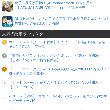
金子一馬氏が手掛けるNintendo Switch（TM）用ソフト
『KAZUMA KANEKO'S ツクヨミ』が本日発売！
NHN PlayArt × レベルファイブ共同開発 新プロジェクト『幻
想世界のぷちぽよん』が始動！
人気の記事ランキング
ガルズモンズ【クエスト攻略】エピソード「神竜討伐編」攻略
その2（第六話～第十話）
『蒼空のリベラシオン』とかいう楽しいけど懊悩する問題作
【山本一郎のスマホ情報見聞録】
『ドールズオーダー』のCBT応募人数が定員の8,000人を突破！
引き続き参加者を募集中
『シャドウバース』が導入するモバイルTCGのAIの仕組み
【CEDEC2016】
パズドラ【攻略】: 覚醒バッジの使い方とバッジをつけるおすす
めパーティー紹介