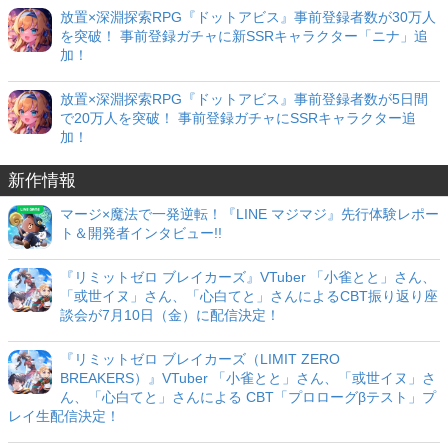
放置×深淵探索RPG『ドットアビス』事前登録者数が30万人
を突破！ 事前登録ガチャに新SSRキャラクター「ニナ」追
加！
放置×深淵探索RPG『ドットアビス』事前登録者数が5日間
で20万人を突破！ 事前登録ガチャにSSRキャラクター追
加！
新作情報
マージ×魔法で一発逆転！『LINE マジマジ』先行体験レポー
ト＆開発者インタビュー!!
『リミットゼロ ブレイカーズ』VTuber 「小雀とと」さん、
「或世イヌ」さん、「心白てと」さんによるCBT振り返り座
談会が7月10日（金）に配信決定！
『リミットゼロ ブレイカーズ（LIMIT ZERO
BREAKERS）』VTuber 「小雀とと」さん、「或世イヌ」さ
ん、「心白てと」さんによる CBT「プロローグβテスト」プ
レイ生配信決定！