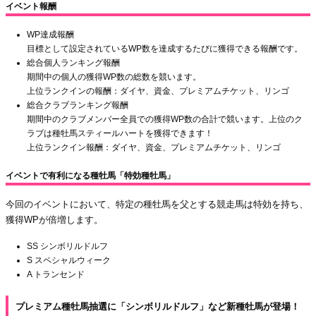
イベント報酬
WP達成報酬
目標として設定されているWP数を達成するたびに獲得できる報酬です。
総合個人ランキング報酬
期間中の個人の獲得WP数の総数を競います。
上位ランクインの報酬：ダイヤ、資金、プレミアムチケット、リンゴ
総合クラブランキング報酬
期間中のクラブメンバー全員での獲得WP数の合計で競います。上位のク
ラブは種牡馬スティールハートを獲得できます！
上位ランクイン報酬：ダイヤ、資金、プレミアムチケット、リンゴ
イベントで有利になる種牡馬「特効種牡馬」
今回のイベントにおいて、特定の種牡馬を父とする競走馬は特効を持ち、
獲得WPが倍増します。
SS シンボリルドルフ
S スペシャルウィーク
A トランセンド
プレミアム種牡馬抽選に「シンボリルドルフ」など新種牡馬が登場！