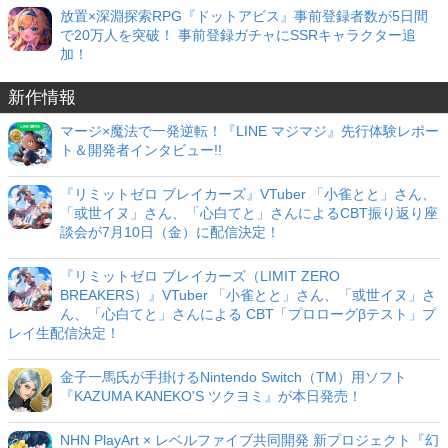
放置×深淵探索RPG『ドットアビス』事前登録者数が5日間
で20万人を突破！ 事前登録ガチャにSSRキャラクター追
加！
新作情報
マージ×魔法で一発逆転！『LINE マジマジ』先行体験レポー
ト＆開発者インタビュー!!
『リミットゼロ ブレイカーズ』VTuber 「小雀とと」さん、
「或世イヌ」さん、「心白てと」さんによるCBT振り返り座
談会が7月10日（金）に配信決定！
『リミットゼロ ブレイカーズ（LIMIT ZERO
BREAKERS）』VTuber 「小雀とと」さん、「或世イヌ」さ
ん、「心白てと」さんによる CBT「プロローグβテスト」プ
レイ生配信決定！
金子一馬氏が手掛けるNintendo Switch（TM）用ソフト
『KAZUMA KANEKO'S ツクヨミ』が本日発売！
NHN PlayArt × レベルファイブ共同開発 新プロジェクト『幻