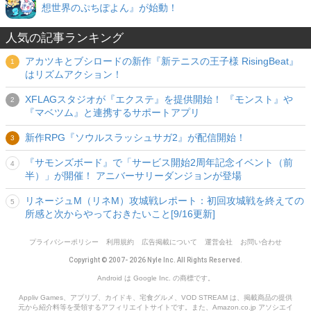
想世界のぷちぽよん』が始動！
人気の記事ランキング
アカツキとブシロードの新作『新テニスの王子様 RisingBeat』
はリズムアクション！
XFLAGスタジオが『エクステ』を提供開始！ 『モンスト』や
『マベツム』と連携するサポートアプリ
新作RPG『ソウルスラッシュサガ2』が配信開始！
『サモンズボード』で「サービス開始2周年記念イベント（前
半）」が開催！ アニバーサリーダンジョンが登場
リネージュM（リネM）攻城戦レポート：初回攻城戦を終えての
所感と次からやっておきたいこと[9/16更新]
プライバシーポリシー
利用規約
広告掲載について
運営会社
お問い合わせ
Copyright © 2007- 2026 Nyle Inc. All Rights Reserved.
Android は Google Inc. の商標です。
Appliv Games、アプリブ、カイドキ、宅食グルメ、VOD STREAM は、掲載商品の提供
元から紹介料等を受領するアフィリエイトサイトです。また、Amazon.co.jp アソシエイ