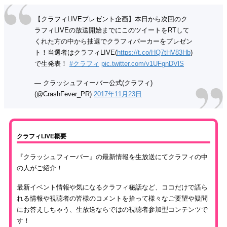
【クラフィLIVEプレゼント企画】本日から次回のク
ラフィLIVEの放送開始までにこのツイートをRTして
くれた方の中から抽選でクラフィパーカーをプレゼン
ト！当選者はクラフィLIVE(
https://t.co/HQ7tHV83Hb
)
で生発表！
#クラフィ
pic.twitter.com/v1UFgnDVlS
— クラッシュフィーバー公式(クラフィ)
(@CrashFever_PR)
2017年11月23日
クラフィLIVE概要
『クラッシュフィーバー』の最新情報を生放送にてクラフィの中
の人がご紹介！
最新イベント情報や気になるクラフィ秘話など、ココだけで語ら
れる情報や視聴者の皆様のコメントを拾って様々なご要望や疑問
にお答えしちゃう、生放送ならではの視聴者参加型コンテンツで
す！