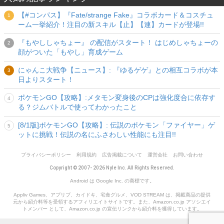
【#コンパス】『Fate/strange Fake』コラボカード＆コスチュ
ーム一挙紹介！注目の新スキル【止】【連】カードが登場!!
『もやししゃちょー』 の配信がスタート！ はじめしゃちょーの
顔がついた「もやし」育成ゲーム
にゃんこ大戦争【ニュース】: 『ゆるゲゲ』との相互コラボが本
日よりスタート！
ポケモンGO【攻略】:メタモン変身後のCPは強化度合に依存す
る？ジムバトルで使ってわかったこと
[8/1版]ポケモンGO【攻略】: 伝説のポケモン「ファイヤー」ゲ
ットに挑戦！伝説の名にふさわしい性能にも注目!!
プライバシーポリシー
利用規約
広告掲載について
運営会社
お問い合わせ
Copyright © 2007- 2026 Nyle Inc. All Rights Reserved.
Android は Google Inc. の商標です。
Appliv Games、アプリブ、カイドキ、宅食グルメ、VOD STREAM は、掲載商品の提供
元から紹介料等を受領するアフィリエイトサイトです。また、Amazon.co.jp アソシエイ
トメンバー として、Amazon.co.jp の宣伝リンクから紹介料を獲得しています。