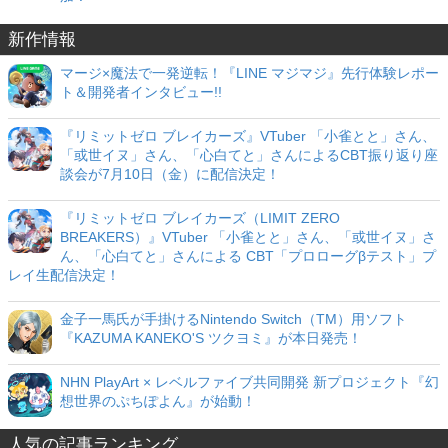
新作情報
マージ×魔法で一発逆転！『LINE マジマジ』先行体験レポー
ト＆開発者インタビュー!!
『リミットゼロ ブレイカーズ』VTuber 「小雀とと」さん、
「或世イヌ」さん、「心白てと」さんによるCBT振り返り座
談会が7月10日（金）に配信決定！
『リミットゼロ ブレイカーズ（LIMIT ZERO
BREAKERS）』VTuber 「小雀とと」さん、「或世イヌ」さ
ん、「心白てと」さんによる CBT「プロローグβテスト」プ
レイ生配信決定！
金子一馬氏が手掛けるNintendo Switch（TM）用ソフト
『KAZUMA KANEKO'S ツクヨミ』が本日発売！
NHN PlayArt × レベルファイブ共同開発 新プロジェクト『幻
想世界のぷちぽよん』が始動！
人気の記事ランキング