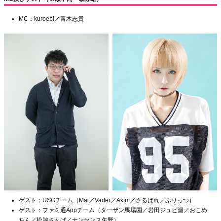
MC：kuroebi／青木志貴
ゲスト：USGチーム（Mai／Vader／Aktm／さるばれ／ぶりっつ）
ゲスト：ファミ通Appチーム（ターザン馬場園／岩田ジュビ漏／おこめ
ちん／松脇さんば／ナンセンス矢野）