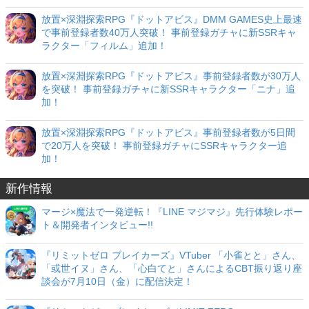
放置×深淵探索RPG『ドットアビス』DMM GAMES史上最速
で事前登録者数40万人突破！ 事前登録ガチャに新SSRキャ
ラクター「フィルム」追加！
放置×深淵探索RPG『ドットアビス』事前登録者数が30万人
を突破！ 事前登録ガチャに新SSRキャラクター「ニナ」追
加！
放置×深淵探索RPG『ドットアビス』事前登録者数が5日間
で20万人を突破！ 事前登録ガチャにSSRキャラクター追
加！
新作情報
マージ×魔法で一発逆転！『LINE マジマジ』先行体験レポー
ト＆開発者インタビュー!!
『リミットゼロ ブレイカーズ』VTuber 「小雀とと」さん、
「或世イヌ」さん、「心白てと」さんによるCBT振り返り座
談会が7月10日（金）に配信決定！