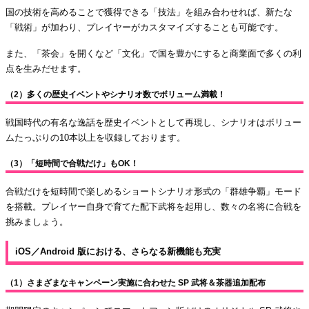
国の技術を高めることで獲得できる「技法」を組み合わせれば、新たな
「戦術」が加わり、プレイヤーがカスタマイズすることも可能です。
また、「茶会」を開くなど「文化」で国を豊かにすると商業面で多くの利
点を生みだせます。
（2）多くの歴史イベントやシナリオ数でボリューム満載！
戦国時代の有名な逸話を歴史イベントとして再現し、シナリオはボリュー
ムたっぷりの10本以上を収録しております。
（3）「短時間で合戦だけ」もOK！
合戦だけを短時間で楽しめるショートシナリオ形式の「群雄争覇」モード
を搭載。プレイヤー自身で育てた配下武将を起用し、数々の名将に合戦を
挑みましょう。
iOS／Android 版における、さらなる新機能も充実
（1）さまざまなキャンペーン実施に合わせた SP 武将＆茶器追加配布