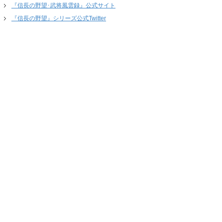
『信長の野望･武将風雲録』公式サイト
『信長の野望』シリーズ公式Twitter