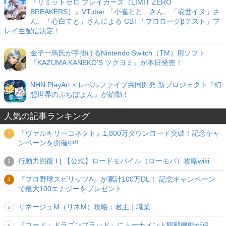
『リミットゼロ ブレイカーズ（LIMIT ZERO
BREAKERS）』VTuber 「小雀とと」さん、「或世イヌ」さ
ん、「心白てと」さんによる CBT「プロローグβテスト」プ
レイ生配信決定！
金子一馬氏が手掛けるNintendo Switch（TM）用ソフト
『KAZUMA KANEKO'S ツクヨミ』が本日発売！
NHN PlayArt × レベルファイブ共同開発 新プロジェクト『幻
想世界のぷちぽよん』が始動！
人気の記事ランキング
『ヴァルキリーコネクト』1,800万ダウンロード突破！記念キャ
ンペーンを開催中!!
行動力回復 I | 【公式】ロードモバイル（ローモバ）攻略wiki
『プロ野球スピリッツA』が累計100万DL！ 記念キャンペーン
で最大100エナジーをプレゼント
リネージュM（リネM）攻略：君主｜職業
『コード：ドラゴンブラッド』にトーナメント観戦機能が追