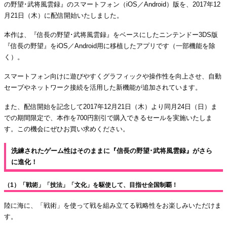
の野望･武将風雲録』のスマートフォン（iOS／Android）版を、2017年12
月21日（木）に配信開始いたしました。
本作は、『信長の野望･武将風雲録』をベースにしたニンテンドー3DS版
『信長の野望』をiOS／Android用に移植したアプリです（一部機能を除
く）。
スマートフォン向けに遊びやすくグラフィックや操作性を向上させ、自動
セーブやネットワーク接続を活用した新機能が追加されています。
また、配信開始を記念して2017年12月21日（木）より同月24日（日）ま
での期間限定で、本作を700円割引で購入できるセールを実施いたしま
す。この機会にぜひお買い求めください。
洗練されたゲーム性はそのままに『信長の野望･武将風雲録』がさら
に進化！
（1）「戦術」「技法」「文化」を駆使して、目指せ全国制覇！
陸に海に、「戦術」を使って戦を組み立てる戦略性をお楽しみいただけま
す。