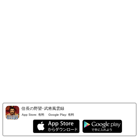
信長の野望･武将風雲録
App Store:
有料
Google Play:
有料