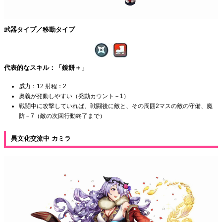
武器タイプ／移動タイプ
代表的なスキル：「鏡餅＋」
威力：12 射程：2
奥義が発動しやすい（発動カウント－1）
戦闘中に攻撃していれば、戦闘後に敵と、その周囲2マスの敵の守備、魔
防－7（敵の次回行動終了まで）
異文化交流中 カミラ