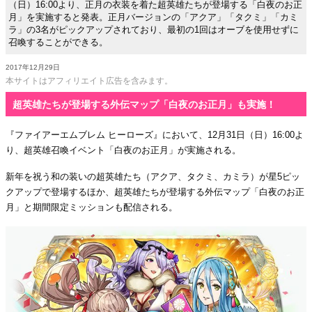
（日）16:00より、正月の衣装を着た超英雄たちが登場する「白夜のお正
月」を実施すると発表。正月バージョンの「アクア」「タクミ」「カミ
ラ」の3名がピックアップされており、最初の1回はオーブを使用せずに
召喚することができる。
2017年12月29日
本サイトはアフィリエイト広告を含みます。
超英雄たちが登場する外伝マップ「白夜のお正月」も実施！
『ファイアーエムブレム ヒーローズ』において、12月31日（日）16:00よ
り、超英雄召喚イベント「白夜のお正月」が実施される。
新年を祝う和の装いの超英雄たち（アクア、タクミ、カミラ）が星5ピッ
クアップで登場するほか、超英雄たちが登場する外伝マップ「白夜のお正
月」と期間限定ミッションも配信される。