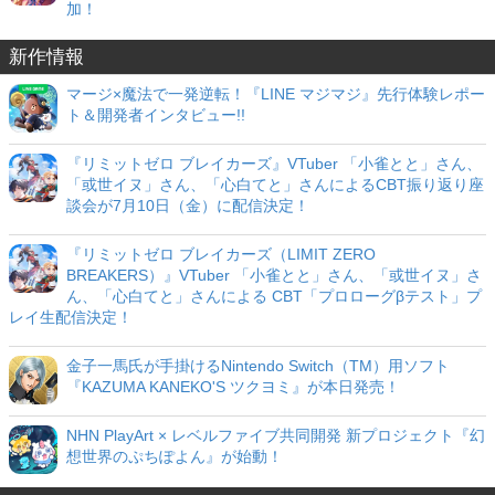
加！
新作情報
マージ×魔法で一発逆転！『LINE マジマジ』先行体験レポー
ト＆開発者インタビュー!!
『リミットゼロ ブレイカーズ』VTuber 「小雀とと」さん、
「或世イヌ」さん、「心白てと」さんによるCBT振り返り座
談会が7月10日（金）に配信決定！
『リミットゼロ ブレイカーズ（LIMIT ZERO
BREAKERS）』VTuber 「小雀とと」さん、「或世イヌ」さ
ん、「心白てと」さんによる CBT「プロローグβテスト」プ
レイ生配信決定！
金子一馬氏が手掛けるNintendo Switch（TM）用ソフト
『KAZUMA KANEKO'S ツクヨミ』が本日発売！
NHN PlayArt × レベルファイブ共同開発 新プロジェクト『幻
想世界のぷちぽよん』が始動！