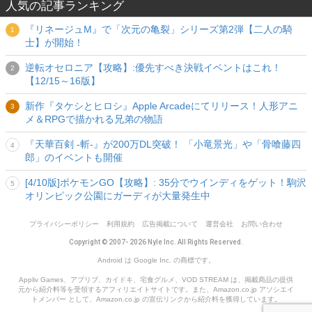
人気の記事ランキング
『リネージュM』で「次元の亀裂」シリーズ第2弾【二人の騎
士】が開始！
逆転オセロニア【攻略】:優先すべき決戦イベントはこれ！
【12/15～16版】
新作『タケシとヒロシ』Apple Arcadeにてリリース！人形アニ
メ＆RPGで描かれる兄弟の物語
『天華百剣 -斬-』が200万DL突破！ 「小竜景光」や「骨喰藤四
郎」のイベントも開催
[4/10版]ポケモンGO【攻略】: 35分でウインディをゲット！駒沢
オリンピック公園にガーディが大量発生中
プライバシーポリシー
利用規約
広告掲載について
運営会社
お問い合わせ
Copyright © 2007- 2026 Nyle Inc. All Rights Reserved.
Android は Google Inc. の商標です。
Appliv Games、アプリブ、カイドキ、宅食グルメ、VOD STREAM は、掲載商品の提供
元から紹介料等を受領するアフィリエイトサイトです。また、Amazon.co.jp アソシエイ
トメンバー として、Amazon.co.jp の宣伝リンクから紹介料を獲得しています。