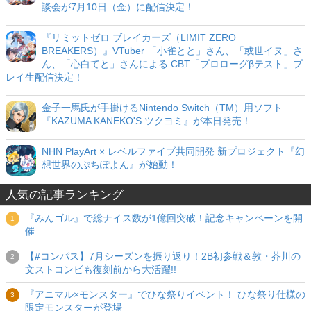
談会が7月10日（金）に配信決定！
『リミットゼロ ブレイカーズ（LIMIT ZERO
BREAKERS）』VTuber 「小雀とと」さん、「或世イヌ」さ
ん、「心白てと」さんによる CBT「プロローグβテスト」プ
レイ生配信決定！
金子一馬氏が手掛けるNintendo Switch（TM）用ソフト
『KAZUMA KANEKO'S ツクヨミ』が本日発売！
NHN PlayArt × レベルファイブ共同開発 新プロジェクト『幻
想世界のぷちぽよん』が始動！
人気の記事ランキング
『みんゴル』で総ナイス数が1億回突破！記念キャンペーンを開
催
【#コンパス】7月シーズンを振り返り！2B初参戦＆敦・芥川の
文ストコンビも復刻前から大活躍!!
『アニマル×モンスター』でひな祭りイベント！ ひな祭り仕様の
限定モンスターが登場