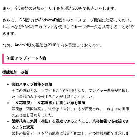
また、全9種類の追加シナリオを各税込360円で販売いたします。
さらに、iOS版ではWindows(R)版とのクロスセーブ機能に対応しており、
TwitterなどSNSのアカウントを使用してセーブデータを共有することがで
きます。
なお、Android版の配信は2018年内を予定しております。
初回アップデート内容
機能追加・改善
決戦スキップ機能を追加
全ての決戦をスキップすることが可能となり、プレイヤー自身が指揮し
たい決戦のみを操作することが可能になりました。
「立花宗茂」「立花道雪」に新しい志を追加
宗茂は「西国無双」、道雪は「雷神」に志が変更され、これまでの汎用
の志と差し替わりました。
登録武将に気質（相性）を設定できるようにし、武将情報でも確認でき
るように変更
武将の気質データを登録武将に設定可能にし、かつ情報画面で表示しま