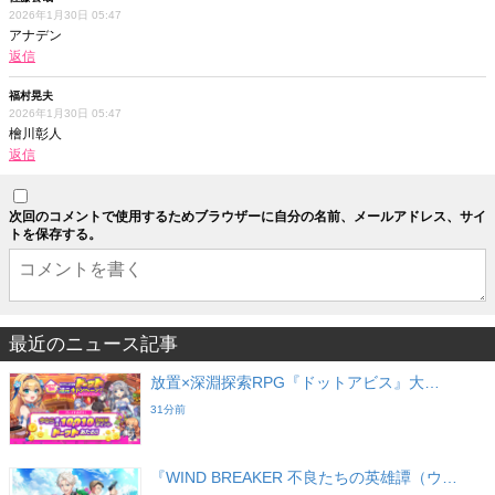
2026年1月30日 05:47
アナデン
返信
福村晃夫
2026年1月30日 05:47
檜川彰人
返信
次回のコメントで使用するためブラウザーに自分の名前、メールアドレス、サイ
トを保存する。
最近のニュース記事
放置×深淵探索RPG『ドットアビス』大…
31分前
『WIND BREAKER 不良たちの英雄譚（ウ…