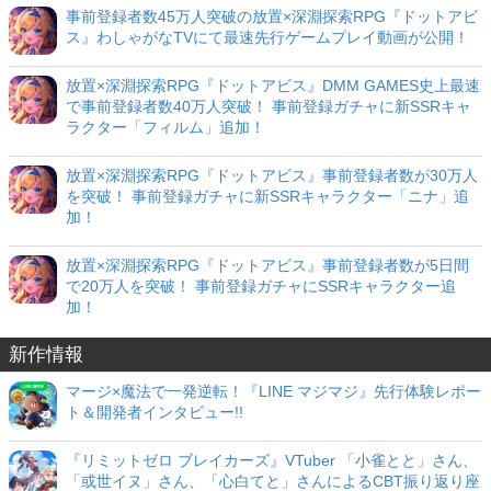
事前登録者数45万人突破の放置×深淵探索RPG『ドットアビ
ス』わしゃがなTVにて最速先行ゲームプレイ動画が公開！
放置×深淵探索RPG『ドットアビス』DMM GAMES史上最速
で事前登録者数40万人突破！ 事前登録ガチャに新SSRキャ
ラクター「フィルム」追加！
放置×深淵探索RPG『ドットアビス』事前登録者数が30万人
を突破！ 事前登録ガチャに新SSRキャラクター「ニナ」追
加！
放置×深淵探索RPG『ドットアビス』事前登録者数が5日間
で20万人を突破！ 事前登録ガチャにSSRキャラクター追
加！
新作情報
マージ×魔法で一発逆転！『LINE マジマジ』先行体験レポー
ト＆開発者インタビュー!!
『リミットゼロ ブレイカーズ』VTuber 「小雀とと」さん、
「或世イヌ」さん、「心白てと」さんによるCBT振り返り座