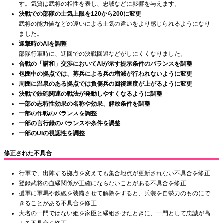
す。気質は武将の相性を表し、忠誠などに影響を与えます。
決戦での部隊の士気上限を120から200に変更
武将の能力値などの違いによる士気の違いをより感じられるようになり
ました。
迎撃時のAIを調整
部隊行軍時に、迂回での決戦回避などがしにくくなりました。
合戦の「講和」交渉においてAIが示す提示条件のバランスを調整
包囲中の拠点では、募兵による兵の増減が行われないように変更
周囲に温泉のある拠点では負傷兵の回復速度が上がるように変更
決戦で鉄砲関連の戦法が発動しやすくなるように調整
一部の志特性効果の名称や効果、解放条件を調整
一部の作戦のバランスを調整
一部の言行録のバランスや条件を調整
一部のUIの視認性を調整
修正された不具合
行軍で、出陣する拠点を変えても集合地点が更新されない不具合を修正
登録武将の血縁関係が正確にならないことがある不具合を修正
援軍に軍馬や鉄砲を装備させて解除をすると、兵装を自勢力のものにで
きることがある不具合を修正
大名の一門ではない姫を家臣と縁組させたときに、一門として忠誠が高
まる不具合を修正