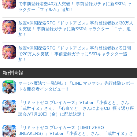
で事前登録者数40万人突破！ 事前登録ガチャに新SSRキャ
ラクター「フィルム」追加！
放置×深淵探索RPG『ドットアビス』事前登録者数が30万人
を突破！ 事前登録ガチャに新SSRキャラクター「ニナ」追
加！
放置×深淵探索RPG『ドットアビス』事前登録者数が5日間
で20万人を突破！ 事前登録ガチャにSSRキャラクター追
加！
新作情報
マージ×魔法で一発逆転！『LINE マジマジ』先行体験レポー
ト＆開発者インタビュー!!
『リミットゼロ ブレイカーズ』VTuber 「小雀とと」さん、
「或世イヌ」さん、「心白てと」さんによるCBT振り返り座
談会が7月10日（金）に配信決定！
『リミットゼロ ブレイカーズ（LIMIT ZERO
BREAKERS）』VTuber 「小雀とと」さん、「或世イヌ」さ