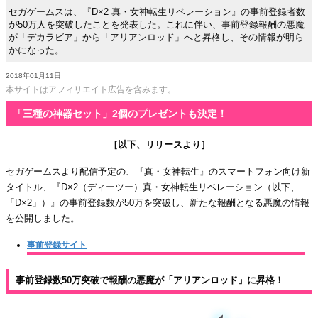
セガゲームスは、『D×2 真・女神転生リベレーション』の事前登録者数
が50万人を突破したことを発表した。これに伴い、事前登録報酬の悪魔
が「デカラビア」から「アリアンロッド」へと昇格し、その情報が明ら
かになった。
2018年01月11日
本サイトはアフィリエイト広告を含みます。
「三種の神器セット」2個のプレゼントも決定！
［以下、リリースより］
セガゲームスより配信予定の、『真・女神転生』のスマートフォン向け新
タイトル、『D×2（ディーツー）真・女神転生リベレーション（以下、
「D×2」）』の事前登録数が50万を突破し、新たな報酬となる悪魔の情報
を公開しました。
事前登録サイト
事前登録数50万突破で報酬の悪魔が「アリアンロッド」に昇格！