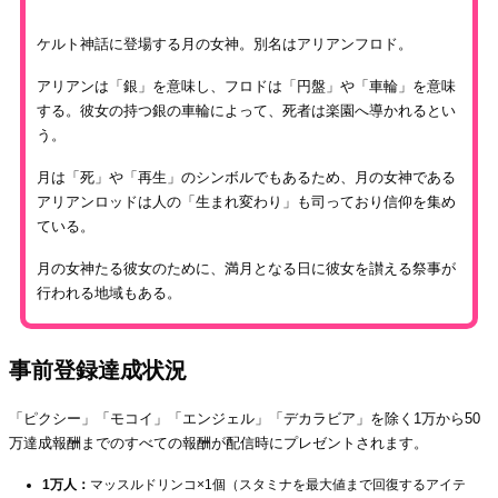
ケルト神話に登場する月の女神。別名はアリアンフロド。
アリアンは「銀」を意味し、フロドは「円盤」や「車輪」を意味
する。彼女の持つ銀の車輪によって、死者は楽園へ導かれるとい
う。
月は「死」や「再生」のシンボルでもあるため、月の女神である
アリアンロッドは人の「生まれ変わり」も司っており信仰を集め
ている。
月の女神たる彼女のために、満月となる日に彼女を讃える祭事が
行われる地域もある。
事前登録達成状況
「ピクシー」「モコイ」「エンジェル」「デカラビア」を除く1万から50
万達成報酬までのすべての報酬が配信時にプレゼントされます。
1万人：
マッスルドリンコ×1個（スタミナを最大値まで回復するアイテ