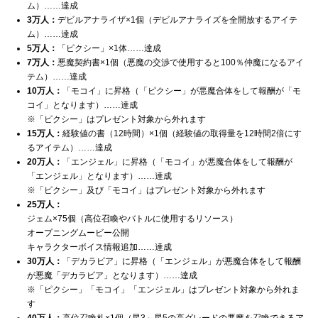
ム）……達成
3万人：
デビルアナライザ×1個（デビルアナライズを全開放するアイテ
ム）……達成
5万人：
「ピクシー」×1体……達成
7万人：
悪魔契約書×1個（悪魔の交渉で使用すると100％仲魔になるアイ
テム）……達成
10万人：
「モコイ」に昇格（「ピクシー」が悪魔合体をして報酬が「モ
コイ」となります）……達成
※「ピクシー」はプレゼント対象から外れます
15万人：
経験値の書（12時間）×1個（経験値の取得量を12時間2倍にす
るアイテム）……達成
20万人：
「エンジェル」に昇格（「モコイ」が悪魔合体をして報酬が
「エンジェル」となります）……達成
※「ピクシー」及び「モコイ」はプレゼント対象から外れます
25万人：
ジェム×75個（高位召喚やバトルに使用するリソース）
オープニングムービー公開
キャラクターボイス情報追加……達成
30万人：
「デカラビア」に昇格（「エンジェル」が悪魔合体をして報酬
が悪魔「デカラビア」となります）……達成
※「ピクシー」「モコイ」「エンジェル」はプレゼント対象から外れま
す