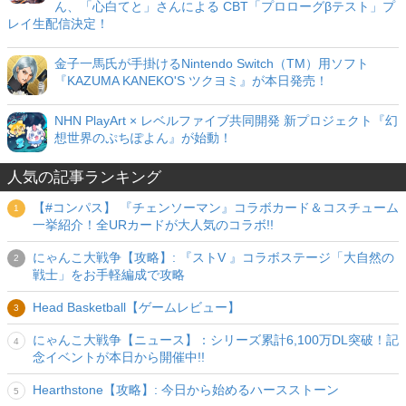
ん、「心白てと」さんによる CBT「プロローグβテスト」プ
レイ生配信決定！
金子一馬氏が手掛けるNintendo Switch（TM）用ソフト
『KAZUMA KANEKO'S ツクヨミ』が本日発売！
NHN PlayArt × レベルファイブ共同開発 新プロジェクト『幻
想世界のぷちぽよん』が始動！
人気の記事ランキング
【#コンパス】 『チェンソーマン』コラボカード＆コスチューム
一挙紹介！全URカードが大人気のコラボ!!
にゃんこ大戦争【攻略】: 『ストV 』コラボステージ「大自然の
戦士」をお手軽編成で攻略
Head Basketball【ゲームレビュー】
にゃんこ大戦争【ニュース】：シリーズ累計6,100万DL突破！記
念イベントが本日から開催中!!
Hearthstone【攻略】: 今日から始めるハースストーン