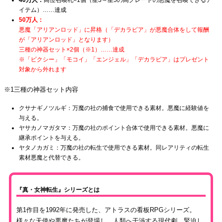
40万人：
高位召喚札×1個（星3～星5の高グレードの悪魔を召喚できるア
イテム）……達成
50万人：
悪魔「アリアンロッド」に昇格（「デカラビア」が悪魔合体をして報酬
が「アリアンロッド」となります）
三種の神器セット×2個（※1）……達成
※「ピクシー」「モコイ」「エンジェル」「デカラビア」はプレゼント
対象から外れます
※1三種の神器セット内容
クサナギノツルギ：万魔の社の捕食で使用できる素材。悪魔に経験値を
与える。
ヤサカノマガタマ：万魔の社のポイント合体で使用できる素材。悪魔に
継承ポイントを与える。
ヤタノカガミ：万魔の社の転生で使用できる素材。同レアリティの転生
素材悪魔と代替できる。
『真・女神転生』シリーズとは
第1作目を1992年に発売した、アトラスの看板RPGシリーズ。
様々な天使や悪魔たちが登場し、人類へ干渉する現代劇。緊迫し