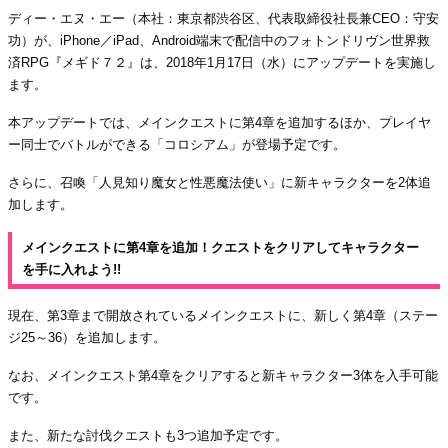
ディー・エヌ・エー（本社：東京都渋谷区、代表取締役社長兼CEO：守安
功）が、iPhone／iPad、Android端末で配信中のフォトンドリヴン世界救
済RPG『メギド７２』は、2018年1月17日（水）にアップデートを実施し
ます。
本アップデートでは、メインクエストに第4章を追加するほか、プレイヤ
ー同士でバトルができる「コロシアム」が登場予定です。
さらに、召喚「人見知り魔女と性悪魔法使い」に新キャラクターを2体追
加します。
メインクエストに第4章を追加！クエストをクリアしてキャラクター
を手に入れよう!!
現在、第3章まで開放されているメインクエストに、新しく第4章（ステー
ジ25～36）を追加します。
なお、メインクエスト第4章をクリアすると新キャラクター3体を入手可能
です。
また、新たな討伐クエストも3つ追加予定です。