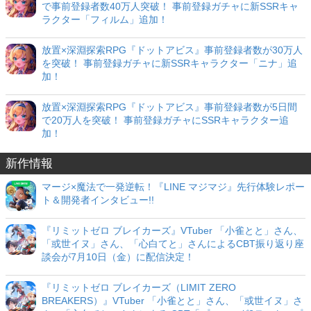
で事前登録者数40万人突破！ 事前登録ガチャに新SSRキャ
ラクター「フィルム」追加！
放置×深淵探索RPG『ドットアビス』事前登録者数が30万人
を突破！ 事前登録ガチャに新SSRキャラクター「ニナ」追
加！
放置×深淵探索RPG『ドットアビス』事前登録者数が5日間
で20万人を突破！ 事前登録ガチャにSSRキャラクター追
加！
新作情報
マージ×魔法で一発逆転！『LINE マジマジ』先行体験レポー
ト＆開発者インタビュー!!
『リミットゼロ ブレイカーズ』VTuber 「小雀とと」さん、
「或世イヌ」さん、「心白てと」さんによるCBT振り返り座
談会が7月10日（金）に配信決定！
『リミットゼロ ブレイカーズ（LIMIT ZERO
BREAKERS）』VTuber 「小雀とと」さん、「或世イヌ」さ