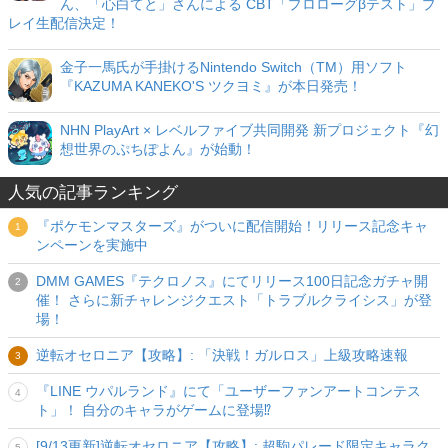
ん、「心白てと」さんによる CBT「プロローグβテスト」プ
レイ生配信決定！
金子一馬氏が手掛けるNintendo Switch（TM）用ソフト
『KAZUMA KANEKO'S ツクヨミ』が本日発売！
NHN PlayArt × レベルファイブ共同開発 新プロジェクト『幻
想世界のぷちぽよん』が始動！
人気の記事ランキング
『ポケモンマスターズ』がついに配信開始！リリース記念キャ
ンペーンを実施中
DMM GAMES『テクロノス』にてリリース100日記念ガチャ開
催！ さらに新チャレンジクエスト「トラブルクライシス」が登
場！
逆転オセロニア【攻略】: 「決戦！ガルロス」上級攻略速報
『LINE ウパルランド』にて「ユーザーファンアートコンテス
ト」！ 自分のキャラがゲームに登場⁉
[9/13更新]逆転オセロニア【攻略】: 超駒パレード限定キャラク