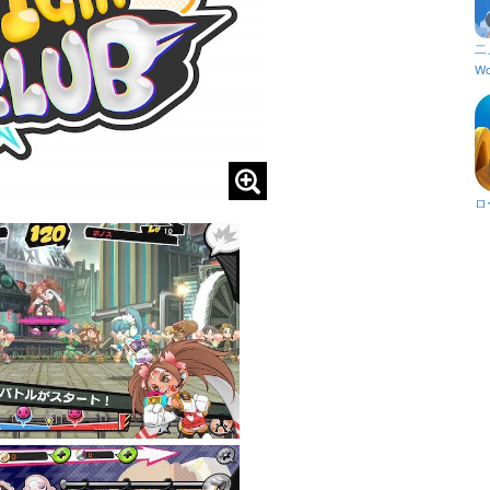
二
Wo
ロ