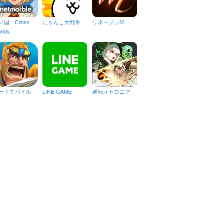
ノ国：Cross
にゃんこ大戦争
リネージュM
rlds
ードモバイル
LINE GAME
逆転オセロニア