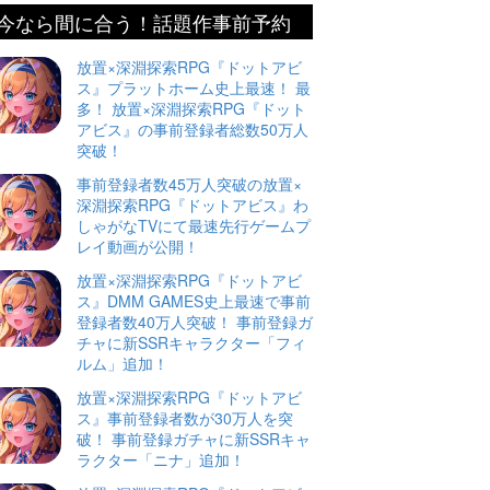
今なら間に合う！話題作事前予約
放置×深淵探索RPG『ドットアビ
ス』プラットホーム史上最速！ 最
多！ 放置×深淵探索RPG『ドット
アビス』の事前登録者総数50万人
突破！
事前登録者数45万人突破の放置×
深淵探索RPG『ドットアビス』わ
しゃがなTVにて最速先行ゲームプ
レイ動画が公開！
放置×深淵探索RPG『ドットアビ
ス』DMM GAMES史上最速で事前
登録者数40万人突破！ 事前登録ガ
チャに新SSRキャラクター「フィ
ルム」追加！
放置×深淵探索RPG『ドットアビ
ス』事前登録者数が30万人を突
破！ 事前登録ガチャに新SSRキャ
ラクター「ニナ」追加！