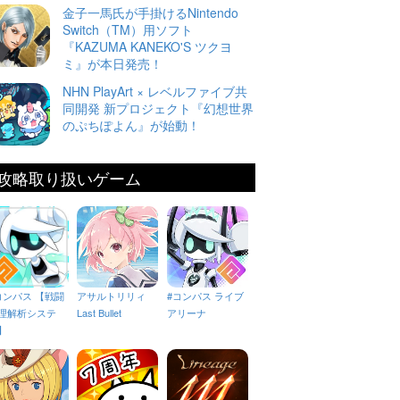
金子一馬氏が手掛けるNintendo
Switch（TM）用ソフト
『KAZUMA KANEKO'S ツクヨ
ミ』が本日発売！
NHN PlayArt × レベルファイブ共
同開発 新プロジェクト『幻想世界
のぷちぽよん』が始動！
攻略取り扱いゲーム
コンパス 【戦闘
アサルトリリィ
#コンパス ライブ
理解析システ
Last Bullet
アリーナ
】