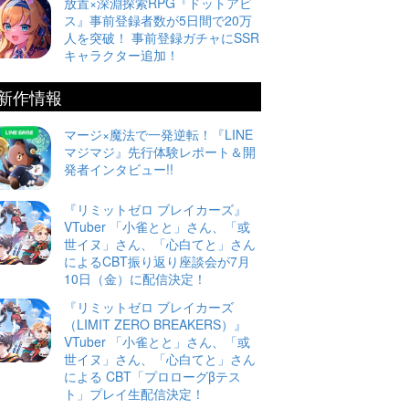
放置×深淵探索RPG『ドットアビ
ス』事前登録者数が5日間で20万
人を突破！ 事前登録ガチャにSSR
キャラクター追加！
新作情報
マージ×魔法で一発逆転！『LINE
マジマジ』先行体験レポート＆開
発者インタビュー!!
『リミットゼロ ブレイカーズ』
VTuber 「小雀とと」さん、「或
世イヌ」さん、「心白てと」さん
によるCBT振り返り座談会が7月
10日（金）に配信決定！
『リミットゼロ ブレイカーズ
（LIMIT ZERO BREAKERS）』
VTuber 「小雀とと」さん、「或
世イヌ」さん、「心白てと」さん
による CBT「プロローグβテス
ト」プレイ生配信決定！