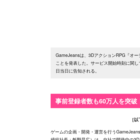
GameJeansは、3DアクションRPG
ことを発表した。サービス開始時刻に関しては、公式
日当日に告知される。
事前登録者数も60万人を突破
［以
ゲームの企画・開発・運営を行うGameJe
締役社長：飯野晃広）は、自社で開発中の3D