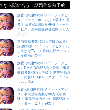
今なら間に合う！話題作事前予約
放置×深淵探索RPG『ドットアビ
ス』プラットホーム史上最速！ 最
多！ 放置×深淵探索RPG『ドット
アビス』の事前登録者総数50万人
突破！
事前登録者数45万人突破の放置×
深淵探索RPG『ドットアビス』わ
しゃがなTVにて最速先行ゲームプ
レイ動画が公開！
放置×深淵探索RPG『ドットアビ
ス』DMM GAMES史上最速で事前
登録者数40万人突破！ 事前登録ガ
チャに新SSRキャラクター「フィ
ルム」追加！
放置×深淵探索RPG『ドットアビ
ス』事前登録者数が30万人を突
破！ 事前登録ガチャに新SSRキャ
ラクター「ニナ」追加！