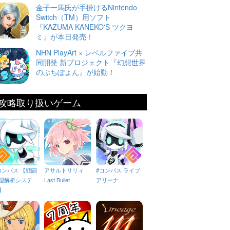
金子一馬氏が手掛けるNintendo
Switch（TM）用ソフト
『KAZUMA KANEKO'S ツクヨ
ミ』が本日発売！
NHN PlayArt × レベルファイブ共
同開発 新プロジェクト『幻想世界
のぷちぽよん』が始動！
攻略取り扱いゲーム
コンパス 【戦闘
アサルトリリィ
#コンパス ライブ
理解析システ
Last Bullet
アリーナ
】