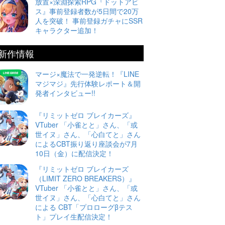
放置×深淵探索RPG『ドットアビ
ス』事前登録者数が5日間で20万
人を突破！ 事前登録ガチャにSSR
キャラクター追加！
新作情報
マージ×魔法で一発逆転！『LINE
マジマジ』先行体験レポート＆開
発者インタビュー!!
『リミットゼロ ブレイカーズ』
VTuber 「小雀とと」さん、「或
世イヌ」さん、「心白てと」さん
によるCBT振り返り座談会が7月
10日（金）に配信決定！
『リミットゼロ ブレイカーズ
（LIMIT ZERO BREAKERS）』
VTuber 「小雀とと」さん、「或
世イヌ」さん、「心白てと」さん
による CBT「プロローグβテス
ト」プレイ生配信決定！