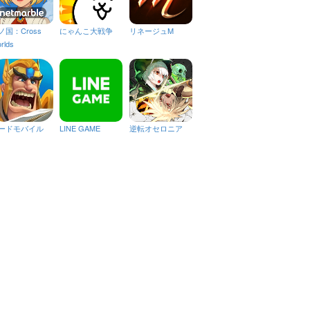
ノ国：Cross
にゃんこ大戦争
リネージュM
rlds
ードモバイル
LINE GAME
逆転オセロニア